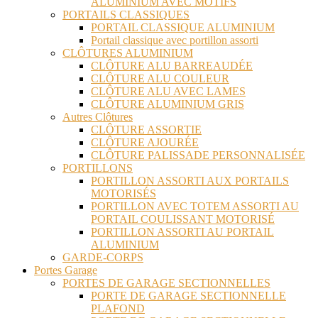
ALUMINIUM AVEC MOTIFS
PORTAILS CLASSIQUES
PORTAIL CLASSIQUE ALUMINIUM
Portail classique avec portillon assorti
CLÔTURES ALUMINIUM
CLÔTURE ALU BARREAUDÉE
CLÔTURE ALU COULEUR
CLÔTURE ALU AVEC LAMES
CLÔTURE ALUMINIUM GRIS
Autres Clôtures
CLÔTURE ASSORTIE
CLÔTURE AJOURÉE
CLÔTURE PALISSADE PERSONNALISÉE
PORTILLONS
PORTILLON ASSORTI AUX PORTAILS
MOTORISÉS
PORTILLON AVEC TOTEM ASSORTI AU
PORTAIL COULISSANT MOTORISÉ
PORTILLON ASSORTI AU PORTAIL
ALUMINIUM
GARDE-CORPS
Portes Garage
PORTES DE GARAGE SECTIONNELLES
PORTE DE GARAGE SECTIONNELLE
PLAFOND