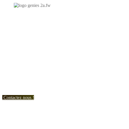
N'hésitez-pas à nous contacter et à nous demander un devis
personnalisé.
Nous vous accueillons du:
Lundi au Vendredi de 9h à 12h et de 14h à 19h
Samedi de 9h à 12h et de 14h à 17h
Contactez nous !