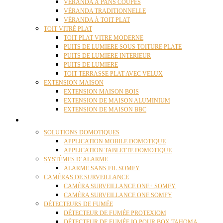
VÉRANDA À PANS COUPÉS
VÉRANDA TRADITIONNELLE
VÉRANDA À TOIT PLAT
TOIT VITRÉ PLAT
TOIT PLAT VITRE MODERNE
PUITS DE LUMIERE SOUS TOITURE PLATE
PUITS DE LUMIERE INTERIEUR
PUITS DE LUMIERE
TOIT TERRASSE PLAT AVEC VELUX
EXTENSION MAISON
EXTENSION MAISON BOIS
EXTENSION DE MAISON ALUMINIUM
EXTENSION DE MAISON BBC
DOMOTIQUE
SOLUTIONS DOMOTIQUES
APPLICATION MOBILE DOMOTIQUE
APPLICATION TABLETTE DOMOTIQUE
SYSTÈMES D’ALARME
ALARME SANS FIL SOMFY
CAMÉRAS DE SURVEILLANCE
CAMÉRA SURVEILLANCE ONE+ SOMFY
CAMÉRA SURVEILLANCE ONE SOMFY
DÉTECTEURS DE FUMÉE
DÉTECTEUR DE FUMÉE PROTEXIOM
DÉTECTEUR DE FUMÉE IO POUR BOX TAHOMA