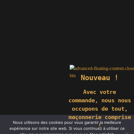
Nouveau !
Avec votre
commande,
nous nous
occupons de tout,
maçonnerie comprise
© 2019 GÉNIÈS CRÉATIONS KOMILFO | TOUS DROITS RÉSERVÉS
Nous utilisons des cookies pour vous garantir la meilleure
| REPRODUCTION INTERDITE |
NEWS
|
MENTIONS LÉGALES
.
!
expérience sur notre site web. Si vous continuez à utiliser ce
RÉALISATION
GROUPE VAS-Y !