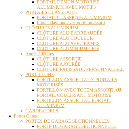
PORTAIL DESIGN MOTORISÉ
ALUMINIUM AVEC MOTIFS
PORTAILS CLASSIQUES
PORTAIL CLASSIQUE ALUMINIUM
Portail classique avec portillon assorti
CLÔTURES ALUMINIUM
CLÔTURE ALU BARREAUDÉE
CLÔTURE ALU COULEUR
CLÔTURE ALU AVEC LAMES
CLÔTURE ALUMINIUM GRIS
Autres Clôtures
CLÔTURE ASSORTIE
CLÔTURE AJOURÉE
CLÔTURE PALISSADE PERSONNALISÉE
PORTILLONS
PORTILLON ASSORTI AUX PORTAILS
MOTORISÉS
PORTILLON AVEC TOTEM ASSORTI AU
PORTAIL COULISSANT MOTORISÉ
PORTILLON ASSORTI AU PORTAIL
ALUMINIUM
GARDE-CORPS
Portes Garage
PORTES DE GARAGE SECTIONNELLES
PORTE DE GARAGE SECTIONNELLE