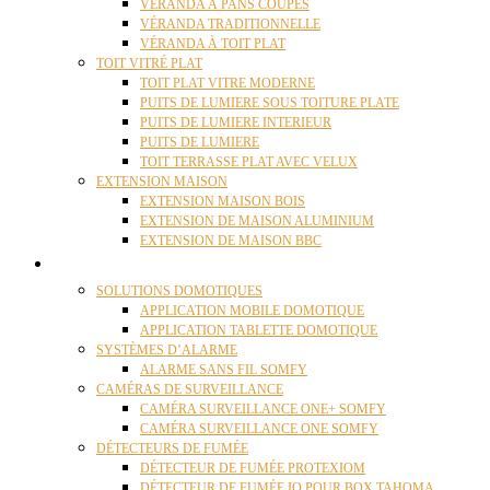
VÉRANDA À PANS COUPÉS
VÉRANDA TRADITIONNELLE
VÉRANDA À TOIT PLAT
TOIT VITRÉ PLAT
TOIT PLAT VITRE MODERNE
PUITS DE LUMIERE SOUS TOITURE PLATE
PUITS DE LUMIERE INTERIEUR
PUITS DE LUMIERE
TOIT TERRASSE PLAT AVEC VELUX
EXTENSION MAISON
EXTENSION MAISON BOIS
EXTENSION DE MAISON ALUMINIUM
EXTENSION DE MAISON BBC
DOMOTIQUE
SOLUTIONS DOMOTIQUES
APPLICATION MOBILE DOMOTIQUE
APPLICATION TABLETTE DOMOTIQUE
SYSTÈMES D’ALARME
ALARME SANS FIL SOMFY
CAMÉRAS DE SURVEILLANCE
CAMÉRA SURVEILLANCE ONE+ SOMFY
CAMÉRA SURVEILLANCE ONE SOMFY
DÉTECTEURS DE FUMÉE
DÉTECTEUR DE FUMÉE PROTEXIOM
DÉTECTEUR DE FUMÉE IO POUR BOX TAHOMA