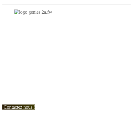
N'hésitez-pas à nous contacter et à nous demander un devis
personnalisé.
Nous vous accueillons du:
Lundi au Vendredi de 9h à 12h et de 14h à 19h
Samedi de 9h à 12h et de 14h à 17h
Contactez nous !