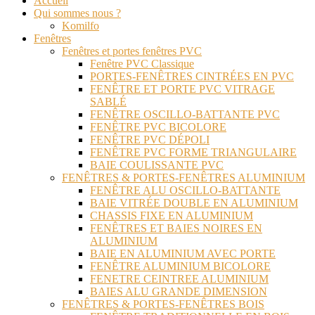
Accueil
Qui sommes nous ?
Komilfo
Fenêtres
Fenêtres et portes fenêtres PVC
Fenêtre PVC Classique
PORTES-FENÊTRES CINTRÉES EN PVC
FENÊTRE ET PORTE PVC VITRAGE
SABLÉ
FENÊTRE OSCILLO-BATTANTE PVC
FENÊTRE PVC BICOLORE
FENÊTRE PVC DÉPOLI
FENÊTRE PVC FORME TRIANGULAIRE
BAIE COULISSANTE PVC
FENÊTRES & PORTES-FENÊTRES ALUMINIUM
FENÊTRE ALU OSCILLO-BATTANTE
BAIE VITRÉE DOUBLE EN ALUMINIUM
CHASSIS FIXE EN ALUMINIUM
FENÊTRES ET BAIES NOIRES EN
ALUMINIUM
BAIE EN ALUMINIUM AVEC PORTE
FENÊTRE ALUMINIUM BICOLORE
FENETRE CEINTREE ALUMINIUM
BAIES ALU GRANDE DIMENSION
FENÊTRES & PORTES-FENÊTRES BOIS