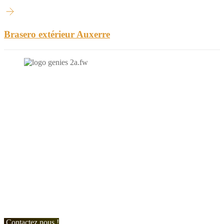
Brasero extérieur Auxerre
N'hésitez-pas à nous contacter et à nous demander un devis
personnalisé.
Nous vous accueillons du:
Lundi au Vendredi de 9h à 12h et de 14h à 19h
Samedi de 9h à 12h et de 14h à 17h
Contactez nous !