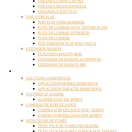
VÉRANDA À PANS COUPÉS
VÉRANDA TRADITIONNELLE
VÉRANDA À TOIT PLAT
TOIT VITRÉ PLAT
TOIT PLAT VITRE MODERNE
PUITS DE LUMIERE SOUS TOITURE PLATE
PUITS DE LUMIERE INTERIEUR
PUITS DE LUMIERE
TOIT TERRASSE PLAT AVEC VELUX
EXTENSION MAISON
EXTENSION MAISON BOIS
EXTENSION DE MAISON ALUMINIUM
EXTENSION DE MAISON BBC
DOMOTIQUE
SOLUTIONS DOMOTIQUES
APPLICATION MOBILE DOMOTIQUE
APPLICATION TABLETTE DOMOTIQUE
SYSTÈMES D’ALARME
ALARME SANS FIL SOMFY
CAMÉRAS DE SURVEILLANCE
CAMÉRA SURVEILLANCE ONE+ SOMFY
CAMÉRA SURVEILLANCE ONE SOMFY
DÉTECTEURS DE FUMÉE
DÉTECTEUR DE FUMÉE PROTEXIOM
DÉTECTEUR DE FUMÉE IO POUR BOX TAHOMA