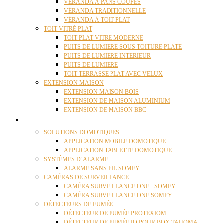
VÉRANDA À PANS COUPÉS
VÉRANDA TRADITIONNELLE
VÉRANDA À TOIT PLAT
TOIT VITRÉ PLAT
TOIT PLAT VITRE MODERNE
PUITS DE LUMIERE SOUS TOITURE PLATE
PUITS DE LUMIERE INTERIEUR
PUITS DE LUMIERE
TOIT TERRASSE PLAT AVEC VELUX
EXTENSION MAISON
EXTENSION MAISON BOIS
EXTENSION DE MAISON ALUMINIUM
EXTENSION DE MAISON BBC
DOMOTIQUE
SOLUTIONS DOMOTIQUES
APPLICATION MOBILE DOMOTIQUE
APPLICATION TABLETTE DOMOTIQUE
SYSTÈMES D’ALARME
ALARME SANS FIL SOMFY
CAMÉRAS DE SURVEILLANCE
CAMÉRA SURVEILLANCE ONE+ SOMFY
CAMÉRA SURVEILLANCE ONE SOMFY
DÉTECTEURS DE FUMÉE
DÉTECTEUR DE FUMÉE PROTEXIOM
DÉTECTEUR DE FUMÉE IO POUR BOX TAHOMA