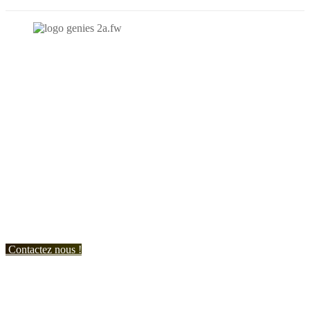
N'hésitez-pas à nous contacter et à nous demander un devis
personnalisé.
Nous vous accueillons du:
Lundi au Vendredi de 9h à 12h et de 14h à 19h
Samedi de 9h à 12h et de 14h à 17h
Contactez nous !