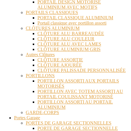
PORTAIL DESIGN MOTORISÉ
ALUMINIUM AVEC MOTIFS
PORTAILS CLASSIQUES
PORTAIL CLASSIQUE ALUMINIUM
Portail classique avec portillon assorti
CLÔTURES ALUMINIUM
CLÔTURE ALU BARREAUDÉE
CLÔTURE ALU COULEUR
CLÔTURE ALU AVEC LAMES
CLÔTURE ALUMINIUM GRIS
Autres Clôtures
CLÔTURE ASSORTIE
CLÔTURE AJOURÉE
CLÔTURE PALISSADE PERSONNALISÉE
PORTILLONS
PORTILLON ASSORTI AUX PORTAILS
MOTORISÉS
PORTILLON AVEC TOTEM ASSORTI AU
PORTAIL COULISSANT MOTORISÉ
PORTILLON ASSORTI AU PORTAIL
ALUMINIUM
GARDE-CORPS
Portes Garage
PORTES DE GARAGE SECTIONNELLES
PORTE DE GARAGE SECTIONNELLE