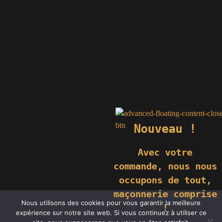
Nouveau !
Avec votre
commande,
nous nous
occupons de tout,
maçonnerie comprise
© 2019 GÉNIÈS CRÉATIONS KOMILFO | TOUS DROITS RÉSERVÉS
Nous utilisons des cookies pour vous garantir la meilleure
| REPRODUCTION INTERDITE |
NEWS
|
MENTIONS LÉGALES
.
!
expérience sur notre site web. Si vous continuez à utiliser ce
RÉALISATION
GROUPE VAS-Y !