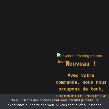
Nouveau !
Avec votre
commande,
nous nous
occupons de tout,
maçonnerie comprise
© 2019 GÉNIÈS CRÉATIONS KOMILFO | TOUS DROITS RÉSERVÉS |
Nous utilisons des cookies pour vous garantir la meilleure
REPRODUCTION INTERDITE |
NEWS
|
MENTIONS LÉGALES
.
!
RÉALISATION
GROUPE VAS-Y !
expérience sur notre site web. Si vous continuez à utiliser ce