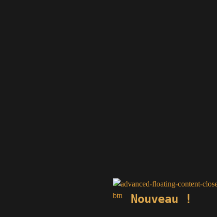
74
Monéteau
erre.fr
e.fr
fr
.fr
e.fr
.fr
Nouveau !