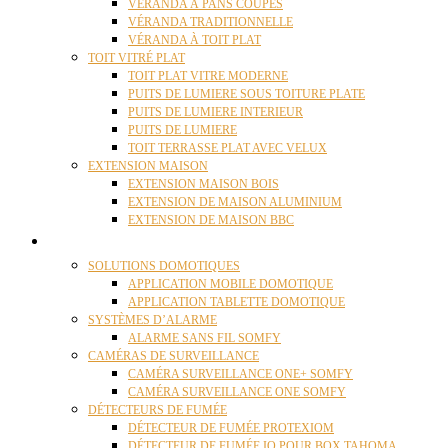
VÉRANDA À PANS COUPÉS
VÉRANDA TRADITIONNELLE
VÉRANDA À TOIT PLAT
TOIT VITRÉ PLAT
TOIT PLAT VITRE MODERNE
PUITS DE LUMIERE SOUS TOITURE PLATE
PUITS DE LUMIERE INTERIEUR
PUITS DE LUMIERE
TOIT TERRASSE PLAT AVEC VELUX
EXTENSION MAISON
EXTENSION MAISON BOIS
EXTENSION DE MAISON ALUMINIUM
EXTENSION DE MAISON BBC
DOMOTIQUE
SOLUTIONS DOMOTIQUES
APPLICATION MOBILE DOMOTIQUE
APPLICATION TABLETTE DOMOTIQUE
SYSTÈMES D’ALARME
ALARME SANS FIL SOMFY
CAMÉRAS DE SURVEILLANCE
CAMÉRA SURVEILLANCE ONE+ SOMFY
CAMÉRA SURVEILLANCE ONE SOMFY
DÉTECTEURS DE FUMÉE
DÉTECTEUR DE FUMÉE PROTEXIOM
DÉTECTEUR DE FUMÉE IO POUR BOX TAHOMA