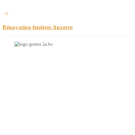
Rénovation fenêtres Auxerre
N'hésitez-pas à nous contacter et à nous demander un devis
personnalisé.
Nous vous accueillons du:
Lundi au Vendredi de 9h à 12h et de 14h à 19h
Samedi de 9h à 12h et de 14h à 17h