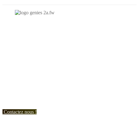
N'hésitez-pas à nous contacter et à nous demander un devis
personnalisé.
Nous vous accueillons du:
Lundi au Vendredi de 9h à 12h et de 14h à 19h
Samedi de 9h à 12h et de 14h à 17h
Contactez nous !