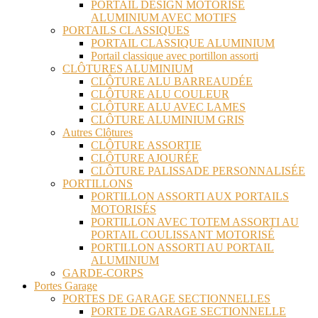
PORTAIL DESIGN MOTORISÉ
ALUMINIUM AVEC MOTIFS
PORTAILS CLASSIQUES
PORTAIL CLASSIQUE ALUMINIUM
Portail classique avec portillon assorti
CLÔTURES ALUMINIUM
CLÔTURE ALU BARREAUDÉE
CLÔTURE ALU COULEUR
CLÔTURE ALU AVEC LAMES
CLÔTURE ALUMINIUM GRIS
Autres Clôtures
CLÔTURE ASSORTIE
CLÔTURE AJOURÉE
CLÔTURE PALISSADE PERSONNALISÉE
PORTILLONS
PORTILLON ASSORTI AUX PORTAILS
MOTORISÉS
PORTILLON AVEC TOTEM ASSORTI AU
PORTAIL COULISSANT MOTORISÉ
PORTILLON ASSORTI AU PORTAIL
ALUMINIUM
GARDE-CORPS
Portes Garage
PORTES DE GARAGE SECTIONNELLES
PORTE DE GARAGE SECTIONNELLE