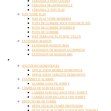
VÉRANDA À PANS COUPÉS
VÉRANDA TRADITIONNELLE
VÉRANDA À TOIT PLAT
TOIT VITRÉ PLAT
TOIT PLAT VITRE MODERNE
PUITS DE LUMIERE SOUS TOITURE PLATE
PUITS DE LUMIERE INTERIEUR
PUITS DE LUMIERE
TOIT TERRASSE PLAT AVEC VELUX
EXTENSION MAISON
EXTENSION MAISON BOIS
EXTENSION DE MAISON ALUMINIUM
EXTENSION DE MAISON BBC
DOMOTIQUE
SOLUTIONS DOMOTIQUES
APPLICATION MOBILE DOMOTIQUE
APPLICATION TABLETTE DOMOTIQUE
SYSTÈMES D’ALARME
ALARME SANS FIL SOMFY
CAMÉRAS DE SURVEILLANCE
CAMÉRA SURVEILLANCE ONE+ SOMFY
CAMÉRA SURVEILLANCE ONE SOMFY
DÉTECTEURS DE FUMÉE
DÉTECTEUR DE FUMÉE PROTEXIOM
DÉTECTEUR DE FUMÉE IO POUR BOX TAHOMA