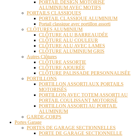
PORTAIL DESIGN MOTORISÉ
ALUMINIUM AVEC MOTIFS
PORTAILS CLASSIQUES
PORTAIL CLASSIQUE ALUMINIUM
Portail classique avec portillon assorti
CLÔTURES ALUMINIUM
CLÔTURE ALU BARREAUDÉE
CLÔTURE ALU COULEUR
CLÔTURE ALU AVEC LAMES
CLÔTURE ALUMINIUM GRIS
Autres Clôtures
CLÔTURE ASSORTIE
CLÔTURE AJOURÉE
CLÔTURE PALISSADE PERSONNALISÉE
PORTILLONS
PORTILLON ASSORTI AUX PORTAILS
MOTORISÉS
PORTILLON AVEC TOTEM ASSORTI AU
PORTAIL COULISSANT MOTORISÉ
PORTILLON ASSORTI AU PORTAIL
ALUMINIUM
GARDE-CORPS
Portes Garage
PORTES DE GARAGE SECTIONNELLES
PORTE DE GARAGE SECTIONNELLE