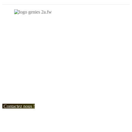
N'hésitez-pas à nous contacter et à nous demander un devis
personnalisé.
Nous vous accueillons du:
Lundi au Vendredi de 9h à 12h et de 14h à 19h
Samedi de 9h à 12h et de 14h à 17h
Contactez nous !