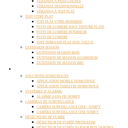
VÉRANDA À PANS COUPÉS
VÉRANDA TRADITIONNELLE
VÉRANDA À TOIT PLAT
TOIT VITRÉ PLAT
TOIT PLAT VITRE MODERNE
PUITS DE LUMIERE SOUS TOITURE PLATE
PUITS DE LUMIERE INTERIEUR
PUITS DE LUMIERE
TOIT TERRASSE PLAT AVEC VELUX
EXTENSION MAISON
EXTENSION MAISON BOIS
EXTENSION DE MAISON ALUMINIUM
EXTENSION DE MAISON BBC
DOMOTIQUE
SOLUTIONS DOMOTIQUES
APPLICATION MOBILE DOMOTIQUE
APPLICATION TABLETTE DOMOTIQUE
SYSTÈMES D’ALARME
ALARME SANS FIL SOMFY
CAMÉRAS DE SURVEILLANCE
CAMÉRA SURVEILLANCE ONE+ SOMFY
CAMÉRA SURVEILLANCE ONE SOMFY
DÉTECTEURS DE FUMÉE
DÉTECTEUR DE FUMÉE PROTEXIOM
DÉTECTEUR DE FUMÉE IO POUR BOX TAHOMA