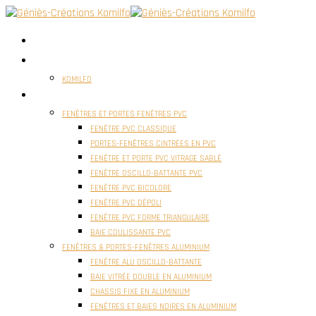
ACCUEIL
QUI SOMMES NOUS ?
KOMILFO
FENÊTRES
FENÊTRES ET PORTES FENÊTRES PVC
FENÊTRE PVC CLASSIQUE
PORTES-FENÊTRES CINTRÉES EN PVC
FENÊTRE ET PORTE PVC VITRAGE SABLÉ
FENÊTRE OSCILLO-BATTANTE PVC
FENÊTRE PVC BICOLORE
FENÊTRE PVC DÉPOLI
FENÊTRE PVC FORME TRIANGULAIRE
BAIE COULISSANTE PVC
FENÊTRES & PORTES-FENÊTRES ALUMINIUM
FENÊTRE ALU OSCILLO-BATTANTE
BAIE VITRÉE DOUBLE EN ALUMINIUM
CHASSIS FIXE EN ALUMINIUM
FENÊTRES ET BAIES NOIRES EN ALUMINIUM