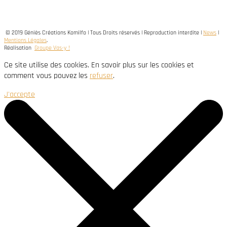
© 2019 Géniès Créations Komilfo | Tous Droits réservés | Reproduction interdite |
News
|
Mentions Légales
.
Réalisation
Groupe Vas-y !
Ce site utilise des cookies. En savoir plus sur les cookies et
comment vous pouvez les
refuser
.
J'accepte