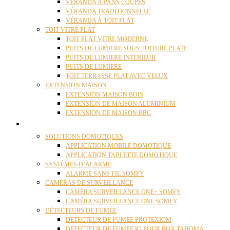
VÉRANDA À PANS COUPÉS
VÉRANDA TRADITIONNELLE
VÉRANDA À TOIT PLAT
TOIT VITRÉ PLAT
TOIT PLAT VITRE MODERNE
PUITS DE LUMIERE SOUS TOITURE PLATE
PUITS DE LUMIERE INTERIEUR
PUITS DE LUMIERE
TOIT TERRASSE PLAT AVEC VELUX
EXTENSION MAISON
EXTENSION MAISON BOIS
EXTENSION DE MAISON ALUMINIUM
EXTENSION DE MAISON BBC
DOMOTIQUE
SOLUTIONS DOMOTIQUES
APPLICATION MOBILE DOMOTIQUE
APPLICATION TABLETTE DOMOTIQUE
SYSTÈMES D’ALARME
ALARME SANS FIL SOMFY
CAMÉRAS DE SURVEILLANCE
CAMÉRA SURVEILLANCE ONE+ SOMFY
CAMÉRA SURVEILLANCE ONE SOMFY
DÉTECTEURS DE FUMÉE
DÉTECTEUR DE FUMÉE PROTEXIOM
DÉTECTEUR DE FUMÉE IO POUR BOX TAHOMA