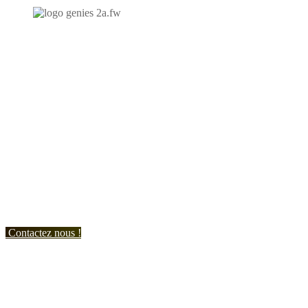
N'hésitez-pas à nous contacter et à nous demander un devis
personnalisé.
Nous vous accueillons du:
Lundi au Vendredi de 9h à 12h et de 14h à 19h
Samedi de 9h à 12h et de 14h à 17h
Contactez nous !