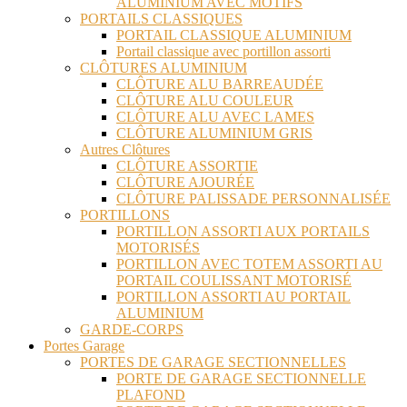
ALUMINIUM AVEC MOTIFS
PORTAILS CLASSIQUES
PORTAIL CLASSIQUE ALUMINIUM
Portail classique avec portillon assorti
CLÔTURES ALUMINIUM
CLÔTURE ALU BARREAUDÉE
CLÔTURE ALU COULEUR
CLÔTURE ALU AVEC LAMES
CLÔTURE ALUMINIUM GRIS
Autres Clôtures
CLÔTURE ASSORTIE
CLÔTURE AJOURÉE
CLÔTURE PALISSADE PERSONNALISÉE
PORTILLONS
PORTILLON ASSORTI AUX PORTAILS
MOTORISÉS
PORTILLON AVEC TOTEM ASSORTI AU
PORTAIL COULISSANT MOTORISÉ
PORTILLON ASSORTI AU PORTAIL
ALUMINIUM
GARDE-CORPS
Portes Garage
PORTES DE GARAGE SECTIONNELLES
PORTE DE GARAGE SECTIONNELLE
PLAFOND