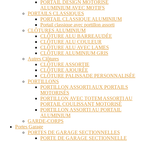
PORTAIL DESIGN MOTORISÉ
ALUMINIUM AVEC MOTIFS
PORTAILS CLASSIQUES
PORTAIL CLASSIQUE ALUMINIUM
Portail classique avec portillon assorti
CLÔTURES ALUMINIUM
CLÔTURE ALU BARREAUDÉE
CLÔTURE ALU COULEUR
CLÔTURE ALU AVEC LAMES
CLÔTURE ALUMINIUM GRIS
Autres Clôtures
CLÔTURE ASSORTIE
CLÔTURE AJOURÉE
CLÔTURE PALISSADE PERSONNALISÉE
PORTILLONS
PORTILLON ASSORTI AUX PORTAILS
MOTORISÉS
PORTILLON AVEC TOTEM ASSORTI AU
PORTAIL COULISSANT MOTORISÉ
PORTILLON ASSORTI AU PORTAIL
ALUMINIUM
GARDE-CORPS
Portes Garage
PORTES DE GARAGE SECTIONNELLES
PORTE DE GARAGE SECTIONNELLE