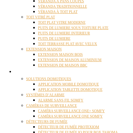
VÉRANDA À PANS COUPÉS
VÉRANDA TRADITIONNELLE
VÉRANDA À TOIT PLAT
TOIT VITRÉ PLAT
TOIT PLAT VITRE MODERNE
PUITS DE LUMIERE SOUS TOITURE PLATE
PUITS DE LUMIERE INTERIEUR
PUITS DE LUMIERE
TOIT TERRASSE PLAT AVEC VELUX
EXTENSION MAISON
EXTENSION MAISON BOIS
EXTENSION DE MAISON ALUMINIUM
EXTENSION DE MAISON BBC
DOMOTIQUE
SOLUTIONS DOMOTIQUES
APPLICATION MOBILE DOMOTIQUE
APPLICATION TABLETTE DOMOTIQUE
SYSTÈMES D’ALARME
ALARME SANS FIL SOMFY
CAMÉRAS DE SURVEILLANCE
CAMÉRA SURVEILLANCE ONE+ SOMFY
CAMÉRA SURVEILLANCE ONE SOMFY
DÉTECTEURS DE FUMÉE
DÉTECTEUR DE FUMÉE PROTEXIOM
DÉTECTEUR DE FUMÉE IO POUR BOX TAHOMA