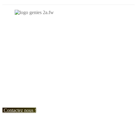
N'hésitez-pas à nous contacter et à nous demander un devis
personnalisé.
Nous vous accueillons du:
Lundi au Vendredi de 9h à 12h et de 14h à 19h
Samedi de 9h à 12h et de 14h à 17h
Contactez nous !