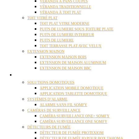
VÉRANDA À PANS COUPÉS
VÉRANDA TRADITIONNELLE
VÉRANDA À TOIT PLAT
TOIT VITRÉ PLAT
TOIT PLAT VITRE MODERNE
PUITS DE LUMIERE SOUS TOITURE PLATE
PUITS DE LUMIERE INTERIEUR
PUITS DE LUMIERE
TOIT TERRASSE PLAT AVEC VELUX
EXTENSION MAISON
EXTENSION MAISON BOIS
EXTENSION DE MAISON ALUMINIUM
EXTENSION DE MAISON BBC
DOMOTIQUE
SOLUTIONS DOMOTIQUES
APPLICATION MOBILE DOMOTIQUE
APPLICATION TABLETTE DOMOTIQUE
SYSTÈMES D’ALARME
ALARME SANS FIL SOMFY
CAMÉRAS DE SURVEILLANCE
CAMÉRA SURVEILLANCE ONE+ SOMFY
CAMÉRA SURVEILLANCE ONE SOMFY
DÉTECTEURS DE FUMÉE
DÉTECTEUR DE FUMÉE PROTEXIOM
DÉTECTEUR DE FUMÉE IO POUR BOX TAHOMA