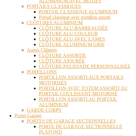
ALUMINIUM AVEC MOTIFS
PORTAILS CLASSIQUES
PORTAIL CLASSIQUE ALUMINIUM
Portail classique avec portillon assorti
CLÔTURES ALUMINIUM
CLÔTURE ALU BARREAUDÉE
CLÔTURE ALU COULEUR
CLÔTURE ALU AVEC LAMES
CLÔTURE ALUMINIUM GRIS
Autres Clôtures
CLÔTURE ASSORTIE
CLÔTURE AJOURÉE
CLÔTURE PALISSADE PERSONNALISÉE
PORTILLONS
PORTILLON ASSORTI AUX PORTAILS
MOTORISÉS
PORTILLON AVEC TOTEM ASSORTI AU
PORTAIL COULISSANT MOTORISÉ
PORTILLON ASSORTI AU PORTAIL
ALUMINIUM
GARDE-CORPS
Portes Garage
PORTES DE GARAGE SECTIONNELLES
PORTE DE GARAGE SECTIONNELLE
PLAFOND