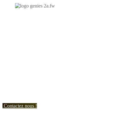
N'hésitez-pas à nous contacter et à nous demander un devis
personnalisé.
Nous vous accueillons du:
Lundi au Vendredi de 9h à 12h et de 14h à 19h
Samedi de 9h à 12h et de 14h à 17h
Contactez nous !