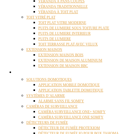
VÉRANDA À PANS COUPÉS
VÉRANDA TRADITIONNELLE
VÉRANDA À TOIT PLAT
TOIT VITRÉ PLAT
TOIT PLAT VITRE MODERNE
PUITS DE LUMIERE SOUS TOITURE PLATE
PUITS DE LUMIERE INTERIEUR
PUITS DE LUMIERE
TOIT TERRASSE PLAT AVEC VELUX
EXTENSION MAISON
EXTENSION MAISON BOIS
EXTENSION DE MAISON ALUMINIUM
EXTENSION DE MAISON BBC
DOMOTIQUE
SOLUTIONS DOMOTIQUES
APPLICATION MOBILE DOMOTIQUE
APPLICATION TABLETTE DOMOTIQUE
SYSTÈMES D’ALARME
ALARME SANS FIL SOMFY
CAMÉRAS DE SURVEILLANCE
CAMÉRA SURVEILLANCE ONE+ SOMFY
CAMÉRA SURVEILLANCE ONE SOMFY
DÉTECTEURS DE FUMÉE
DÉTECTEUR DE FUMÉE PROTEXIOM
DÉTECTEUR DE FUMÉE IO POUR BOX TAHOMA