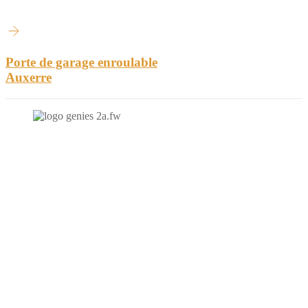
Porte de garage enroulable
Auxerre
N'hésitez-pas à nous contacter et à nous demander un devis
personnalisé.
Nous vous accueillons du:
Lundi au Vendredi de 9h à 12h et de 14h à 19h
Samedi de 9h à 12h et de 14h à 17h