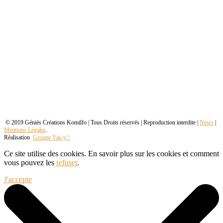
© 2019 Géniès Créations Komilfo | Tous Droits réservés | Reproduction interdite |
News
|
Mentions Légales
.
Réalisation
Groupe Vas-y !
Ce site utilise des cookies. En savoir plus sur les cookies et comment
vous pouvez les
refuser
.
J'accepte