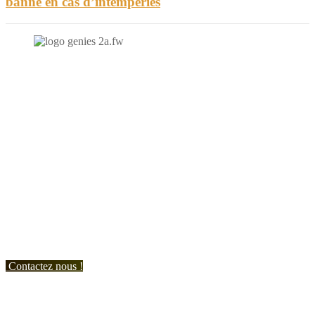
banne en cas d’intempéries
N'hésitez-pas à nous contacter et à nous demander un devis
personnalisé.
Nous vous accueillons du:
Lundi au Vendredi de 9h à 12h et de 14h à 19h
Samedi de 9h à 12h et de 14h à 17h
Contactez nous !