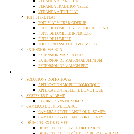
VÉRANDA À PANS COUPÉS
VÉRANDA TRADITIONNELLE
VÉRANDA À TOIT PLAT
TOIT VITRÉ PLAT
TOIT PLAT VITRE MODERNE
PUITS DE LUMIERE SOUS TOITURE PLATE
PUITS DE LUMIERE INTERIEUR
PUITS DE LUMIERE
TOIT TERRASSE PLAT AVEC VELUX
EXTENSION MAISON
EXTENSION MAISON BOIS
EXTENSION DE MAISON ALUMINIUM
EXTENSION DE MAISON BBC
DOMOTIQUE
SOLUTIONS DOMOTIQUES
APPLICATION MOBILE DOMOTIQUE
APPLICATION TABLETTE DOMOTIQUE
SYSTÈMES D’ALARME
ALARME SANS FIL SOMFY
CAMÉRAS DE SURVEILLANCE
CAMÉRA SURVEILLANCE ONE+ SOMFY
CAMÉRA SURVEILLANCE ONE SOMFY
DÉTECTEURS DE FUMÉE
DÉTECTEUR DE FUMÉE PROTEXIOM
DÉTECTEUR DE FUMÉE IO POUR BOX TAHOMA