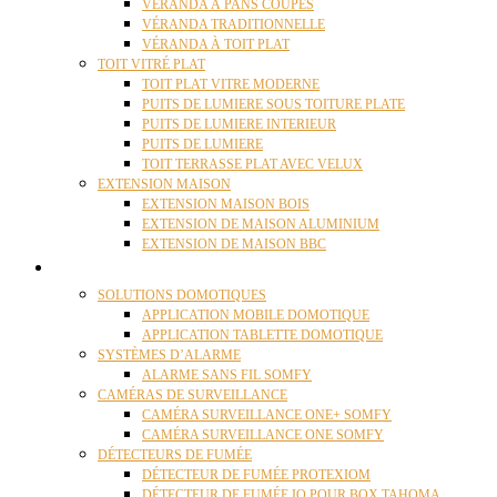
VÉRANDA À PANS COUPÉS
VÉRANDA TRADITIONNELLE
VÉRANDA À TOIT PLAT
TOIT VITRÉ PLAT
TOIT PLAT VITRE MODERNE
PUITS DE LUMIERE SOUS TOITURE PLATE
PUITS DE LUMIERE INTERIEUR
PUITS DE LUMIERE
TOIT TERRASSE PLAT AVEC VELUX
EXTENSION MAISON
EXTENSION MAISON BOIS
EXTENSION DE MAISON ALUMINIUM
EXTENSION DE MAISON BBC
DOMOTIQUE
SOLUTIONS DOMOTIQUES
APPLICATION MOBILE DOMOTIQUE
APPLICATION TABLETTE DOMOTIQUE
SYSTÈMES D’ALARME
ALARME SANS FIL SOMFY
CAMÉRAS DE SURVEILLANCE
CAMÉRA SURVEILLANCE ONE+ SOMFY
CAMÉRA SURVEILLANCE ONE SOMFY
DÉTECTEURS DE FUMÉE
DÉTECTEUR DE FUMÉE PROTEXIOM
DÉTECTEUR DE FUMÉE IO POUR BOX TAHOMA