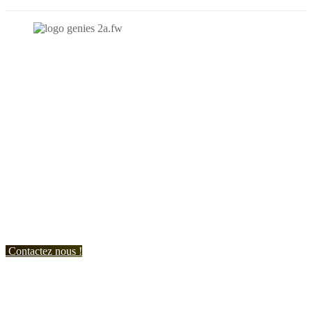
N'hésitez-pas à nous contacter et à nous demander un devis
personnalisé.
Nous vous accueillons du:
Lundi au Vendredi de 9h à 12h et de 14h à 19h
Samedi de 9h à 12h et de 14h à 17h
Contactez nous !