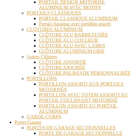
PORTAIL DESIGN MOTORISÉ
ALUMINIUM AVEC MOTIFS
PORTAILS CLASSIQUES
PORTAIL CLASSIQUE ALUMINIUM
Portail classique avec portillon assorti
CLÔTURES ALUMINIUM
CLÔTURE ALU BARREAUDÉE
CLÔTURE ALU COULEUR
CLÔTURE ALU AVEC LAMES
CLÔTURE ALUMINIUM GRIS
Autres Clôtures
CLÔTURE ASSORTIE
CLÔTURE AJOURÉE
CLÔTURE PALISSADE PERSONNALISÉE
PORTILLONS
PORTILLON ASSORTI AUX PORTAILS
MOTORISÉS
PORTILLON AVEC TOTEM ASSORTI AU
PORTAIL COULISSANT MOTORISÉ
PORTILLON ASSORTI AU PORTAIL
ALUMINIUM
GARDE-CORPS
Portes Garage
PORTES DE GARAGE SECTIONNELLES
PORTE DE GARAGE SECTIONNELLE