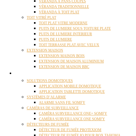
VÉRANDA À PANS COUPÉS
VÉRANDA TRADITIONNELLE
VÉRANDA À TOIT PLAT
TOIT VITRÉ PLAT
TOIT PLAT VITRE MODERNE
PUITS DE LUMIERE SOUS TOITURE PLATE
PUITS DE LUMIERE INTERIEUR
PUITS DE LUMIERE
TOIT TERRASSE PLAT AVEC VELUX
EXTENSION MAISON
EXTENSION MAISON BOIS
EXTENSION DE MAISON ALUMINIUM
EXTENSION DE MAISON BBC
DOMOTIQUE
SOLUTIONS DOMOTIQUES
APPLICATION MOBILE DOMOTIQUE
APPLICATION TABLETTE DOMOTIQUE
SYSTÈMES D’ALARME
ALARME SANS FIL SOMFY
CAMÉRAS DE SURVEILLANCE
CAMÉRA SURVEILLANCE ONE+ SOMFY
CAMÉRA SURVEILLANCE ONE SOMFY
DÉTECTEURS DE FUMÉE
DÉTECTEUR DE FUMÉE PROTEXIOM
DÉTECTEUR DE FUMÉE IO POUR BOX TAHOMA