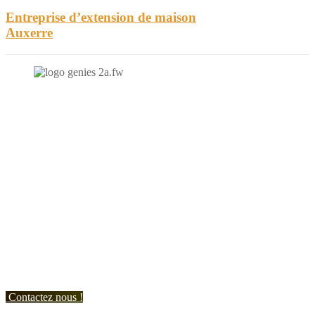
Entreprise d’extension de maison
Auxerre
N'hésitez-pas à nous contacter et à nous demander un devis
personnalisé.
Nous vous accueillons du:
Lundi au Vendredi de 9h à 12h et de 14h à 19h
Samedi de 9h à 12h et de 14h à 17h
Contactez nous !