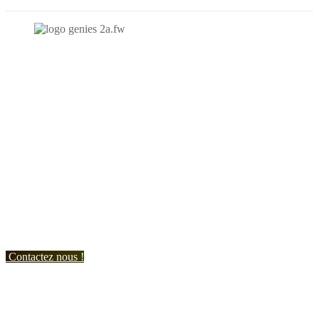
N'hésitez-pas à nous contacter et à nous demander un devis
personnalisé.
Nous vous accueillons du:
Lundi au Vendredi de 9h à 12h et de 14h à 19h
Samedi de 9h à 12h et de 14h à 17h
Contactez nous !