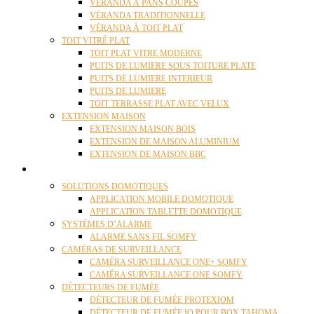
VÉRANDA À PANS COUPÉS
VÉRANDA TRADITIONNELLE
VÉRANDA À TOIT PLAT
TOIT VITRÉ PLAT
TOIT PLAT VITRE MODERNE
PUITS DE LUMIERE SOUS TOITURE PLATE
PUITS DE LUMIERE INTERIEUR
PUITS DE LUMIERE
TOIT TERRASSE PLAT AVEC VELUX
EXTENSION MAISON
EXTENSION MAISON BOIS
EXTENSION DE MAISON ALUMINIUM
EXTENSION DE MAISON BBC
DOMOTIQUE
SOLUTIONS DOMOTIQUES
APPLICATION MOBILE DOMOTIQUE
APPLICATION TABLETTE DOMOTIQUE
SYSTÈMES D’ALARME
ALARME SANS FIL SOMFY
CAMÉRAS DE SURVEILLANCE
CAMÉRA SURVEILLANCE ONE+ SOMFY
CAMÉRA SURVEILLANCE ONE SOMFY
DÉTECTEURS DE FUMÉE
DÉTECTEUR DE FUMÉE PROTEXIOM
DÉTECTEUR DE FUMÉE IO POUR BOX TAHOMA