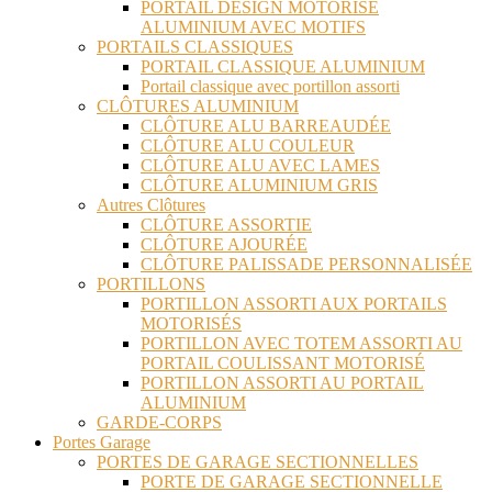
PORTAIL DESIGN MOTORISÉ
ALUMINIUM AVEC MOTIFS
PORTAILS CLASSIQUES
PORTAIL CLASSIQUE ALUMINIUM
Portail classique avec portillon assorti
CLÔTURES ALUMINIUM
CLÔTURE ALU BARREAUDÉE
CLÔTURE ALU COULEUR
CLÔTURE ALU AVEC LAMES
CLÔTURE ALUMINIUM GRIS
Autres Clôtures
CLÔTURE ASSORTIE
CLÔTURE AJOURÉE
CLÔTURE PALISSADE PERSONNALISÉE
PORTILLONS
PORTILLON ASSORTI AUX PORTAILS
MOTORISÉS
PORTILLON AVEC TOTEM ASSORTI AU
PORTAIL COULISSANT MOTORISÉ
PORTILLON ASSORTI AU PORTAIL
ALUMINIUM
GARDE-CORPS
Portes Garage
PORTES DE GARAGE SECTIONNELLES
PORTE DE GARAGE SECTIONNELLE