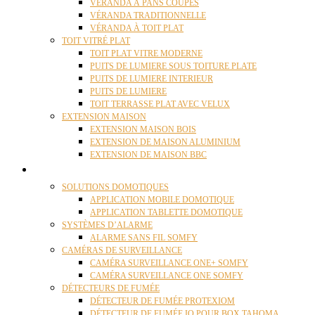
VÉRANDA À PANS COUPÉS
VÉRANDA TRADITIONNELLE
VÉRANDA À TOIT PLAT
TOIT VITRÉ PLAT
TOIT PLAT VITRE MODERNE
PUITS DE LUMIERE SOUS TOITURE PLATE
PUITS DE LUMIERE INTERIEUR
PUITS DE LUMIERE
TOIT TERRASSE PLAT AVEC VELUX
EXTENSION MAISON
EXTENSION MAISON BOIS
EXTENSION DE MAISON ALUMINIUM
EXTENSION DE MAISON BBC
DOMOTIQUE
SOLUTIONS DOMOTIQUES
APPLICATION MOBILE DOMOTIQUE
APPLICATION TABLETTE DOMOTIQUE
SYSTÈMES D’ALARME
ALARME SANS FIL SOMFY
CAMÉRAS DE SURVEILLANCE
CAMÉRA SURVEILLANCE ONE+ SOMFY
CAMÉRA SURVEILLANCE ONE SOMFY
DÉTECTEURS DE FUMÉE
DÉTECTEUR DE FUMÉE PROTEXIOM
DÉTECTEUR DE FUMÉE IO POUR BOX TAHOMA