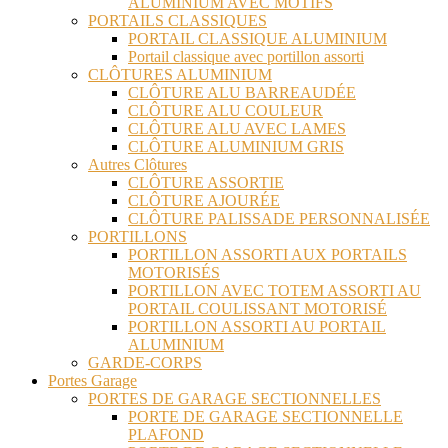
ALUMINIUM AVEC MOTIFS
PORTAILS CLASSIQUES
PORTAIL CLASSIQUE ALUMINIUM
Portail classique avec portillon assorti
CLÔTURES ALUMINIUM
CLÔTURE ALU BARREAUDÉE
CLÔTURE ALU COULEUR
CLÔTURE ALU AVEC LAMES
CLÔTURE ALUMINIUM GRIS
Autres Clôtures
CLÔTURE ASSORTIE
CLÔTURE AJOURÉE
CLÔTURE PALISSADE PERSONNALISÉE
PORTILLONS
PORTILLON ASSORTI AUX PORTAILS
MOTORISÉS
PORTILLON AVEC TOTEM ASSORTI AU
PORTAIL COULISSANT MOTORISÉ
PORTILLON ASSORTI AU PORTAIL
ALUMINIUM
GARDE-CORPS
Portes Garage
PORTES DE GARAGE SECTIONNELLES
PORTE DE GARAGE SECTIONNELLE
PLAFOND