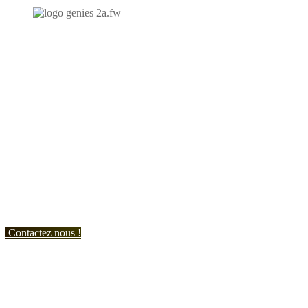
N'hésitez-pas à nous contacter et à nous demander un devis
personnalisé.
Nous vous accueillons du:
Lundi au Vendredi de 9h à 12h et de 14h à 19h
Samedi de 9h à 12h et de 14h à 17h
Contactez nous !