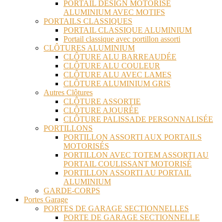
PORTAIL DESIGN MOTORISÉ
ALUMINIUM AVEC MOTIFS
PORTAILS CLASSIQUES
PORTAIL CLASSIQUE ALUMINIUM
Portail classique avec portillon assorti
CLÔTURES ALUMINIUM
CLÔTURE ALU BARREAUDÉE
CLÔTURE ALU COULEUR
CLÔTURE ALU AVEC LAMES
CLÔTURE ALUMINIUM GRIS
Autres Clôtures
CLÔTURE ASSORTIE
CLÔTURE AJOURÉE
CLÔTURE PALISSADE PERSONNALISÉE
PORTILLONS
PORTILLON ASSORTI AUX PORTAILS
MOTORISÉS
PORTILLON AVEC TOTEM ASSORTI AU
PORTAIL COULISSANT MOTORISÉ
PORTILLON ASSORTI AU PORTAIL
ALUMINIUM
GARDE-CORPS
Portes Garage
PORTES DE GARAGE SECTIONNELLES
PORTE DE GARAGE SECTIONNELLE