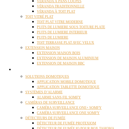
VÉRANDA À PANS COUPÉS
VÉRANDA TRADITIONNELLE
VÉRANDA À TOIT PLAT
TOIT VITRÉ PLAT
TOIT PLAT VITRE MODERNE
PUITS DE LUMIERE SOUS TOITURE PLATE
PUITS DE LUMIERE INTERIEUR
PUITS DE LUMIERE
TOIT TERRASSE PLAT AVEC VELUX
EXTENSION MAISON
EXTENSION MAISON BOIS
EXTENSION DE MAISON ALUMINIUM
EXTENSION DE MAISON BBC
DOMOTIQUE
SOLUTIONS DOMOTIQUES
APPLICATION MOBILE DOMOTIQUE
APPLICATION TABLETTE DOMOTIQUE
SYSTÈMES D’ALARME
ALARME SANS FIL SOMFY
CAMÉRAS DE SURVEILLANCE
CAMÉRA SURVEILLANCE ONE+ SOMFY
CAMÉRA SURVEILLANCE ONE SOMFY
DÉTECTEURS DE FUMÉE
DÉTECTEUR DE FUMÉE PROTEXIOM
DÉTECTEUR DE FUMÉE IO POUR BOX TAHOMA