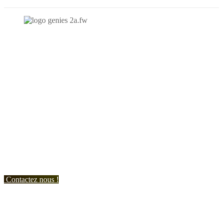
N'hésitez-pas à nous contacter et à nous demander un devis
personnalisé.
Nous vous accueillons du:
Lundi au Vendredi de 9h à 12h et de 14h à 19h
Samedi de 9h à 12h et de 14h à 17h
Contactez nous !