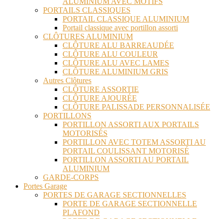
ALUMINIUM AVEC MOTIFS
PORTAILS CLASSIQUES
PORTAIL CLASSIQUE ALUMINIUM
Portail classique avec portillon assorti
CLÔTURES ALUMINIUM
CLÔTURE ALU BARREAUDÉE
CLÔTURE ALU COULEUR
CLÔTURE ALU AVEC LAMES
CLÔTURE ALUMINIUM GRIS
Autres Clôtures
CLÔTURE ASSORTIE
CLÔTURE AJOURÉE
CLÔTURE PALISSADE PERSONNALISÉE
PORTILLONS
PORTILLON ASSORTI AUX PORTAILS
MOTORISÉS
PORTILLON AVEC TOTEM ASSORTI AU
PORTAIL COULISSANT MOTORISÉ
PORTILLON ASSORTI AU PORTAIL
ALUMINIUM
GARDE-CORPS
Portes Garage
PORTES DE GARAGE SECTIONNELLES
PORTE DE GARAGE SECTIONNELLE
PLAFOND