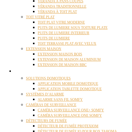
VÉRANDA À PANS COUPÉS
VÉRANDA TRADITIONNELLE
VÉRANDA À TOIT PLAT
TOIT VITRÉ PLAT
TOIT PLAT VITRE MODERNE
PUITS DE LUMIERE SOUS TOITURE PLATE
PUITS DE LUMIERE INTERIEUR
PUITS DE LUMIERE
TOIT TERRASSE PLAT AVEC VELUX
EXTENSION MAISON
EXTENSION MAISON BOIS
EXTENSION DE MAISON ALUMINIUM
EXTENSION DE MAISON BBC
DOMOTIQUE
SOLUTIONS DOMOTIQUES
APPLICATION MOBILE DOMOTIQUE
APPLICATION TABLETTE DOMOTIQUE
SYSTÈMES D’ALARME
ALARME SANS FIL SOMFY
CAMÉRAS DE SURVEILLANCE
CAMÉRA SURVEILLANCE ONE+ SOMFY
CAMÉRA SURVEILLANCE ONE SOMFY
DÉTECTEURS DE FUMÉE
DÉTECTEUR DE FUMÉE PROTEXIOM
DÉTECTEUR DE FUMÉE IO POUR BOX TAHOMA