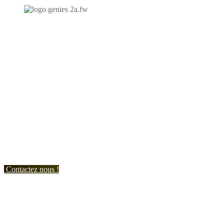
N'hésitez-pas à nous contacter et à nous demander un devis
personnalisé.
Nous vous accueillons du:
Lundi au Vendredi de 9h à 12h et de 14h à 19h
Samedi de 9h à 12h et de 14h à 17h
Contactez nous !