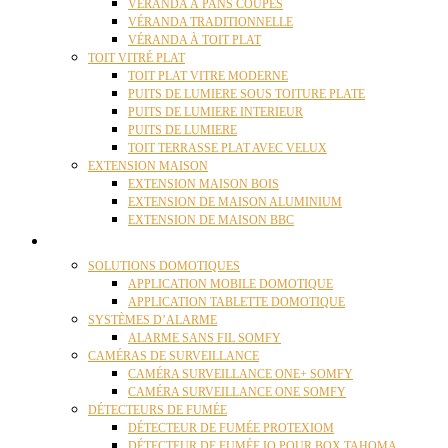
VÉRANDA À PANS COUPÉS
VÉRANDA TRADITIONNELLE
VÉRANDA À TOIT PLAT
TOIT VITRÉ PLAT
TOIT PLAT VITRE MODERNE
PUITS DE LUMIERE SOUS TOITURE PLATE
PUITS DE LUMIERE INTERIEUR
PUITS DE LUMIERE
TOIT TERRASSE PLAT AVEC VELUX
EXTENSION MAISON
EXTENSION MAISON BOIS
EXTENSION DE MAISON ALUMINIUM
EXTENSION DE MAISON BBC
DOMOTIQUE
SOLUTIONS DOMOTIQUES
APPLICATION MOBILE DOMOTIQUE
APPLICATION TABLETTE DOMOTIQUE
SYSTÈMES D’ALARME
ALARME SANS FIL SOMFY
CAMÉRAS DE SURVEILLANCE
CAMÉRA SURVEILLANCE ONE+ SOMFY
CAMÉRA SURVEILLANCE ONE SOMFY
DÉTECTEURS DE FUMÉE
DÉTECTEUR DE FUMÉE PROTEXIOM
DÉTECTEUR DE FUMÉE IO POUR BOX TAHOMA