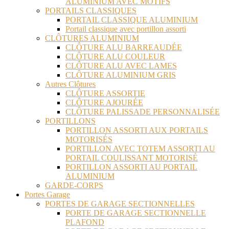
ALUMINIUM AVEC MOTIFS
PORTAILS CLASSIQUES
PORTAIL CLASSIQUE ALUMINIUM
Portail classique avec portillon assorti
CLÔTURES ALUMINIUM
CLÔTURE ALU BARREAUDÉE
CLÔTURE ALU COULEUR
CLÔTURE ALU AVEC LAMES
CLÔTURE ALUMINIUM GRIS
Autres Clôtures
CLÔTURE ASSORTIE
CLÔTURE AJOURÉE
CLÔTURE PALISSADE PERSONNALISÉE
PORTILLONS
PORTILLON ASSORTI AUX PORTAILS
MOTORISÉS
PORTILLON AVEC TOTEM ASSORTI AU
PORTAIL COULISSANT MOTORISÉ
PORTILLON ASSORTI AU PORTAIL
ALUMINIUM
GARDE-CORPS
Portes Garage
PORTES DE GARAGE SECTIONNELLES
PORTE DE GARAGE SECTIONNELLE
PLAFOND