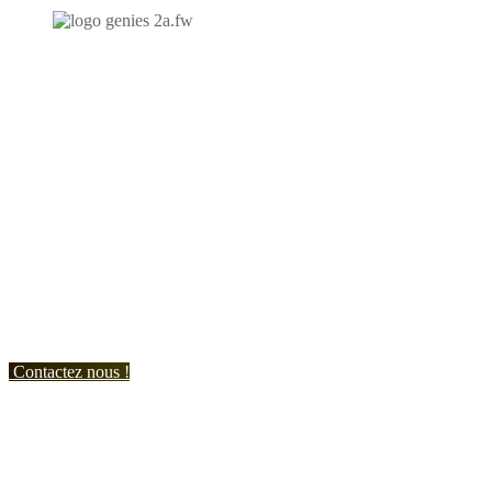
N'hésitez-pas à nous contacter et à nous demander un devis
personnalisé.
Nous vous accueillons du:
Lundi au Vendredi de 9h à 12h et de 14h à 19h
Samedi de 9h à 12h et de 14h à 17h
Contactez nous !