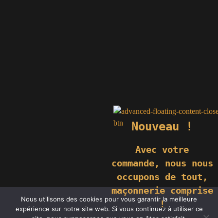
Nouveau !
Avec votre
commande,
nous nous
occupons de tout,
maçonnerie comprise
© 2019 GÉNIÈS CRÉATIONS KOMILFO | TOUS DROITS RÉSERVÉS
Nous utilisons des cookies pour vous garantir la meilleure
| REPRODUCTION INTERDITE |
NEWS
|
MENTIONS LÉGALES
.
!
expérience sur notre site web. Si vous continuez à utiliser ce
RÉALISATION
GROUPE VAS-Y !