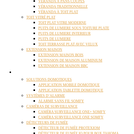
VÉRANDA À PANS COUPÉS
VÉRANDA TRADITIONNELLE
VÉRANDA À TOIT PLAT
TOIT VITRÉ PLAT
TOIT PLAT VITRE MODERNE
PUITS DE LUMIERE SOUS TOITURE PLATE
PUITS DE LUMIERE INTERIEUR
PUITS DE LUMIERE
TOIT TERRASSE PLAT AVEC VELUX
EXTENSION MAISON
EXTENSION MAISON BOIS
EXTENSION DE MAISON ALUMINIUM
EXTENSION DE MAISON BBC
DOMOTIQUE
SOLUTIONS DOMOTIQUES
APPLICATION MOBILE DOMOTIQUE
APPLICATION TABLETTE DOMOTIQUE
SYSTÈMES D’ALARME
ALARME SANS FIL SOMFY
CAMÉRAS DE SURVEILLANCE
CAMÉRA SURVEILLANCE ONE+ SOMFY
CAMÉRA SURVEILLANCE ONE SOMFY
DÉTECTEURS DE FUMÉE
DÉTECTEUR DE FUMÉE PROTEXIOM
DÉTECTEUR DE FUMÉE IO POUR BOX TAHOMA