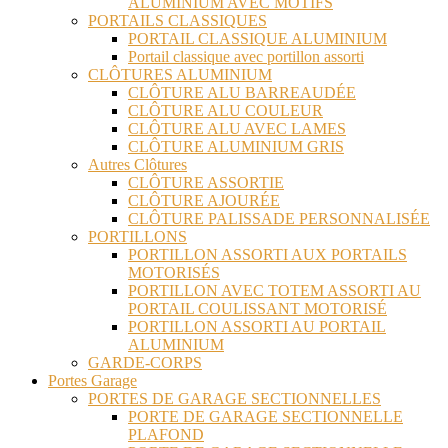
ALUMINIUM AVEC MOTIFS
PORTAILS CLASSIQUES
PORTAIL CLASSIQUE ALUMINIUM
Portail classique avec portillon assorti
CLÔTURES ALUMINIUM
CLÔTURE ALU BARREAUDÉE
CLÔTURE ALU COULEUR
CLÔTURE ALU AVEC LAMES
CLÔTURE ALUMINIUM GRIS
Autres Clôtures
CLÔTURE ASSORTIE
CLÔTURE AJOURÉE
CLÔTURE PALISSADE PERSONNALISÉE
PORTILLONS
PORTILLON ASSORTI AUX PORTAILS
MOTORISÉS
PORTILLON AVEC TOTEM ASSORTI AU
PORTAIL COULISSANT MOTORISÉ
PORTILLON ASSORTI AU PORTAIL
ALUMINIUM
GARDE-CORPS
Portes Garage
PORTES DE GARAGE SECTIONNELLES
PORTE DE GARAGE SECTIONNELLE
PLAFOND