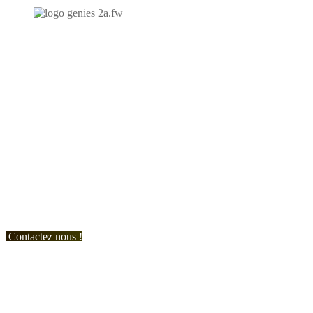
N'hésitez-pas à nous contacter et à nous demander un devis
personnalisé.
Nous vous accueillons du:
Lundi au Vendredi de 9h à 12h et de 14h à 19h
Samedi de 9h à 12h et de 14h à 17h
Contactez nous !