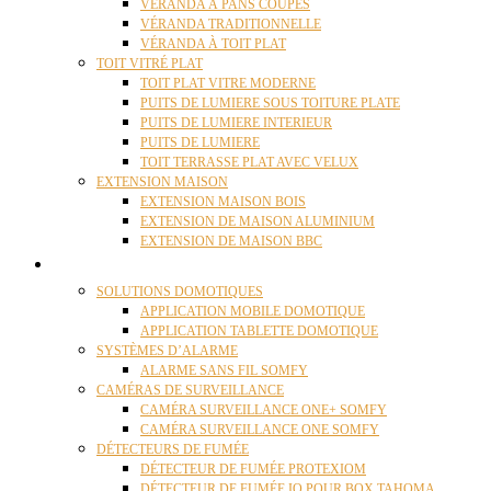
VÉRANDA À PANS COUPÉS
VÉRANDA TRADITIONNELLE
VÉRANDA À TOIT PLAT
TOIT VITRÉ PLAT
TOIT PLAT VITRE MODERNE
PUITS DE LUMIERE SOUS TOITURE PLATE
PUITS DE LUMIERE INTERIEUR
PUITS DE LUMIERE
TOIT TERRASSE PLAT AVEC VELUX
EXTENSION MAISON
EXTENSION MAISON BOIS
EXTENSION DE MAISON ALUMINIUM
EXTENSION DE MAISON BBC
DOMOTIQUE
SOLUTIONS DOMOTIQUES
APPLICATION MOBILE DOMOTIQUE
APPLICATION TABLETTE DOMOTIQUE
SYSTÈMES D’ALARME
ALARME SANS FIL SOMFY
CAMÉRAS DE SURVEILLANCE
CAMÉRA SURVEILLANCE ONE+ SOMFY
CAMÉRA SURVEILLANCE ONE SOMFY
DÉTECTEURS DE FUMÉE
DÉTECTEUR DE FUMÉE PROTEXIOM
DÉTECTEUR DE FUMÉE IO POUR BOX TAHOMA