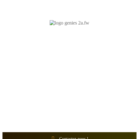
N'hésitez-pas à nous contacter et à nous demander un devis
personnalisé.
Nous vous accueillons du:
Lundi au Vendredi de 9h à 12h et de 14h à 19h
Samedi de 9h à 12h et de 14h à 17h
Contactez nous !