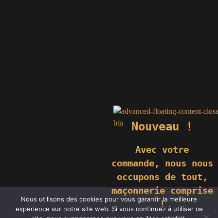
Nouveau !
Avec votre
commande,
nous nous
occupons de tout,
maçonnerie comprise
© 2019 GÉNIÈS CRÉATIONS KOMILFO | TOUS DROITS RÉSERVÉS
Nous utilisons des cookies pour vous garantir la meilleure
| REPRODUCTION INTERDITE |
NEWS
|
MENTIONS LÉGALES
.
!
expérience sur notre site web. Si vous continuez à utiliser ce
RÉALISATION
GROUPE VAS-Y !