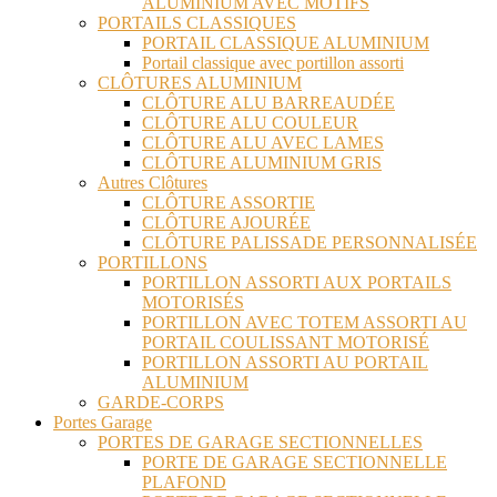
ALUMINIUM AVEC MOTIFS
PORTAILS CLASSIQUES
PORTAIL CLASSIQUE ALUMINIUM
Portail classique avec portillon assorti
CLÔTURES ALUMINIUM
CLÔTURE ALU BARREAUDÉE
CLÔTURE ALU COULEUR
CLÔTURE ALU AVEC LAMES
CLÔTURE ALUMINIUM GRIS
Autres Clôtures
CLÔTURE ASSORTIE
CLÔTURE AJOURÉE
CLÔTURE PALISSADE PERSONNALISÉE
PORTILLONS
PORTILLON ASSORTI AUX PORTAILS
MOTORISÉS
PORTILLON AVEC TOTEM ASSORTI AU
PORTAIL COULISSANT MOTORISÉ
PORTILLON ASSORTI AU PORTAIL
ALUMINIUM
GARDE-CORPS
Portes Garage
PORTES DE GARAGE SECTIONNELLES
PORTE DE GARAGE SECTIONNELLE
PLAFOND