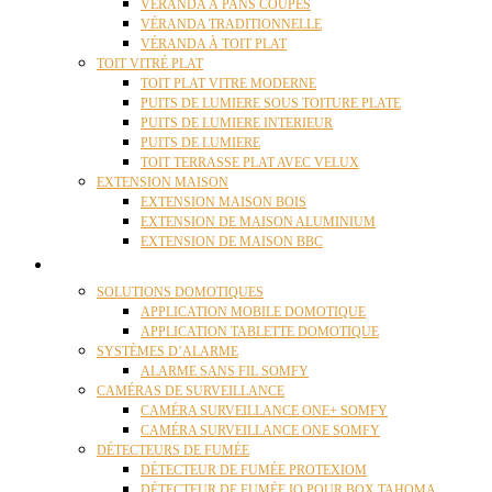
VÉRANDA À PANS COUPÉS
VÉRANDA TRADITIONNELLE
VÉRANDA À TOIT PLAT
TOIT VITRÉ PLAT
TOIT PLAT VITRE MODERNE
PUITS DE LUMIERE SOUS TOITURE PLATE
PUITS DE LUMIERE INTERIEUR
PUITS DE LUMIERE
TOIT TERRASSE PLAT AVEC VELUX
EXTENSION MAISON
EXTENSION MAISON BOIS
EXTENSION DE MAISON ALUMINIUM
EXTENSION DE MAISON BBC
DOMOTIQUE
SOLUTIONS DOMOTIQUES
APPLICATION MOBILE DOMOTIQUE
APPLICATION TABLETTE DOMOTIQUE
SYSTÈMES D’ALARME
ALARME SANS FIL SOMFY
CAMÉRAS DE SURVEILLANCE
CAMÉRA SURVEILLANCE ONE+ SOMFY
CAMÉRA SURVEILLANCE ONE SOMFY
DÉTECTEURS DE FUMÉE
DÉTECTEUR DE FUMÉE PROTEXIOM
DÉTECTEUR DE FUMÉE IO POUR BOX TAHOMA