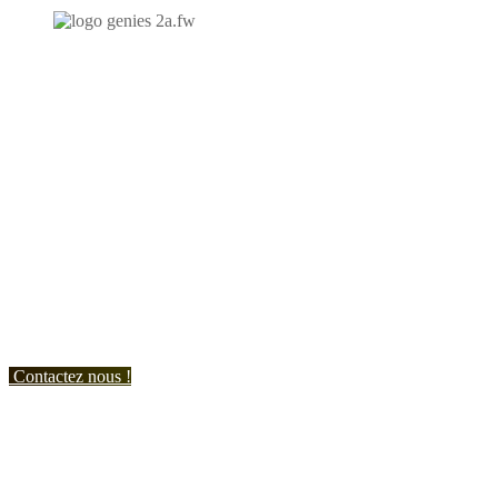
N'hésitez-pas à nous contacter et à nous demander un devis
personnalisé.
Nous vous accueillons du:
Lundi au Vendredi de 9h à 12h et de 14h à 19h
Samedi de 9h à 12h et de 14h à 17h
Contactez nous !