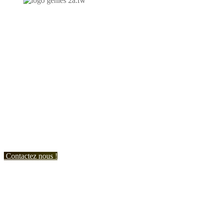
N'hésitez-pas à nous contacter et à nous demander un devis
personnalisé.
Nous vous accueillons du:
Lundi au Vendredi de 9h à 12h et de 14h à 19h
Samedi de 9h à 12h et de 14h à 17h
Contactez nous !