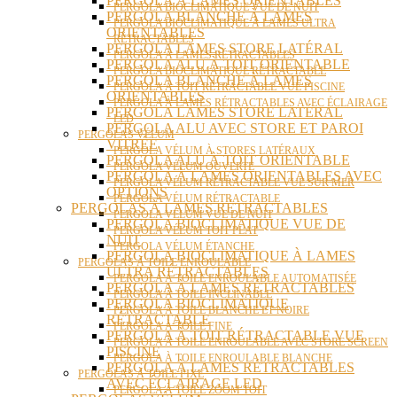
PERGOLA À LAMES ORIENTABLES
PERGOLA BIOCLIMATIQUE VUE DE NUIT
PERGOLA BLANCHE À LAMES
PERGOLA BIOCLIMATIQUE À LAMES ULTRA
ORIENTABLES
RÉTRACTABLES
PERGOLA LAMES STORE LATÉRAL
PERGOLA À LAMES RÉTRACTABLES
PERGOLA ALU À TOIT ORIENTABLE
PERGOLA BIOCLIMATIQUE RÉTRACTABLE
PERGOLA BLANCHE À LAMES
PERGOLA À TOIT RÉTRACTABLE VUE PISCINE
ORIENTABLES
PERGOLA À LAMES RÉTRACTABLES AVEC ÉCLAIRAGE
PERGOLA LAMES STORE LATÉRAL
LED
PERGOLA ALU AVEC STORE ET PAROI
PERGOLAS VÉLUM
VITRÉE
PERGOLA VÉLUM À STORES LATÉRAUX
PERGOLA ALU À TOIT ORIENTABLE
PERGOLA VÉLUM OUVERTE
PERGOLA À LAMES ORIENTABLES AVEC
PERGOLA VÉLUM RÉTRACTABLE VUE SUR MER
OPTIONS
PERGOLA VÉLUM RÉTRACTABLE
PERGOLAS À LAMES RÉTRACTABLES
PERGOLA VÉLUM VUE DE NUIT
PERGOLA BIOCLIMATIQUE VUE DE
PERGOLA VÉLUM TOIT PLAT
NUIT
PERGOLA VÉLUM ÉTANCHE
PERGOLA BIOCLIMATIQUE À LAMES
PERGOLAS À TOILE ENROULABLE
ULTRA RÉTRACTABLES
PERGOLA À TOILE ENROULABLE AUTOMATISÉE
PERGOLA À LAMES RÉTRACTABLES
PERGOLA À TOILE INCLINABLE
PERGOLA BIOCLIMATIQUE
PERGOLA À TOILE BLANCHE ET NOIRE
RÉTRACTABLE
PERGOLA À TOILE FINE
PERGOLA À TOIT RÉTRACTABLE VUE
PERGOLA À TOILE ENROULABLE AVEC STORE SCREEN
PISCINE
PERGOLA À TOILE ENROULABLE BLANCHE
PERGOLA À LAMES RÉTRACTABLES
PERGOLAS À TOILE FIXE
AVEC ÉCLAIRAGE LED
PERGOLA À TOILE ZOOM TOIT