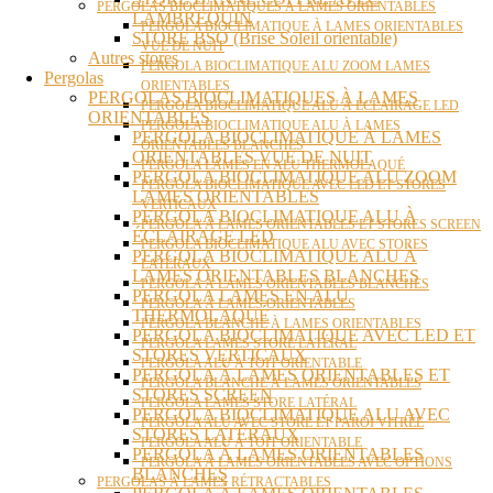
PERGOLAS BIOCLIMATIQUES À LAMES ORIENTABLES
LAMBREQUIN
PERGOLA BIOCLIMATIQUE À LAMES ORIENTABLES
STORE BSO (Brise Soleil orientable)
VUE DE NUIT
Autres stores
PERGOLA BIOCLIMATIQUE ALU ZOOM LAMES
Pergolas
ORIENTABLES
PERGOLAS BIOCLIMATIQUES À LAMES
PERGOLA BIOCLIMATIQUE ALU À ÉCLAIRAGE LED
ORIENTABLES
PERGOLA BIOCLIMATIQUE ALU À LAMES
PERGOLA BIOCLIMATIQUE À LAMES
ORIENTABLES BLANCHES
ORIENTABLES VUE DE NUIT
PERGOLA LAMES EN ALU THERMOLAQUÉ
PERGOLA BIOCLIMATIQUE ALU ZOOM
PERGOLA BIOCLIMATIQUE AVEC LED ET STORES
LAMES ORIENTABLES
VERTICAUX
PERGOLA BIOCLIMATIQUE ALU À
PERGOLA À LAMES ORIENTABLES ET STORES SCREEN
ÉCLAIRAGE LED
PERGOLA BIOCLIMATIQUE ALU AVEC STORES
PERGOLA BIOCLIMATIQUE ALU À
LATÉRAUX
LAMES ORIENTABLES BLANCHES
PERGOLA À LAMES ORIENTABLES BLANCHES
PERGOLA LAMES EN ALU
PERGOLA À LAMES ORIENTABLES
THERMOLAQUÉ
PERGOLA BLANCHE À LAMES ORIENTABLES
PERGOLA BIOCLIMATIQUE AVEC LED ET
PERGOLA LAMES STORE LATÉRAL
STORES VERTICAUX
PERGOLA ALU À TOIT ORIENTABLE
PERGOLA À LAMES ORIENTABLES ET
PERGOLA BLANCHE À LAMES ORIENTABLES
STORES SCREEN
PERGOLA LAMES STORE LATÉRAL
PERGOLA BIOCLIMATIQUE ALU AVEC
PERGOLA ALU AVEC STORE ET PAROI VITRÉE
STORES LATÉRAUX
PERGOLA ALU À TOIT ORIENTABLE
PERGOLA À LAMES ORIENTABLES
PERGOLA À LAMES ORIENTABLES AVEC OPTIONS
BLANCHES
PERGOLAS À LAMES RÉTRACTABLES