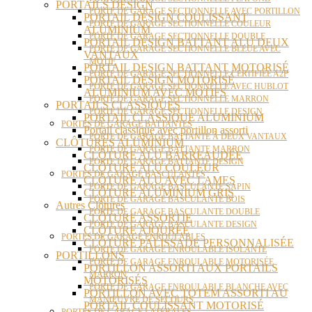
PORTAILS DESIGN
PORTE DE GARAGE SECTIONNELLE AVEC PORTILLON
PORTAIL DESIGN COULISSANT
PORTE DE GARAGE SECTIONNELLE COULEUR
ALUMINIUM
PORTE DE GARAGE SECTIONNELLE DOUBLE
PORTAIL DESIGN BATTANT ALU DEUX
PORTE DE GARAGE SECTIONNELLE BLEUE AVEC
VANTAUX
MOTIF
PORTAIL DESIGN BATTANT MOTORISÉ
PORTE DE GARAGE SECTIONNELLE CERTIFIÉE A2P
PORTAIL DESIGN MOTORISÉ
PORTE DE GARAGE SECTIONNELLE AVEC HUBLOT
ALUMINIUM AVEC MOTIFS
PORTE DE GARAGE SECTIONNELLE MARRON
PORTAILS CLASSIQUES
PORTE DE GARAGE SECTIONNELLE DESIGN
PORTAIL CLASSIQUE ALUMINIUM
PORTES DE GARAGE BATTANTES
Portail classique avec portillon assorti
PORTE DE GARAGE BATTANTE À DEUX VANTAUX
CLÔTURES ALUMINIUM
PORTE DE GARAGE BATTANTE MARRON
CLÔTURE ALU BARREAUDÉE
PORTE DE GARAGE BATTANTE DESIGN
CLÔTURE ALU COULEUR
PORTES DE GARAGE BASCULANTES
CLÔTURE ALU AVEC LAMES
PORTE DE GARAGE BASCULANTE SAPIN
CLÔTURE ALUMINIUM GRIS
PORTE DE GARAGE BASCULANTE BOIS
Autres Clôtures
PORTE DE GARAGE BASCULANTE DOUBLE
CLÔTURE ASSORTIE
PORTE DE GARAGE BASCULANTE DESIGN
CLÔTURE AJOURÉE
PORTES DE GARAGE ENROULABLES
CLÔTURE PALISSADE PERSONNALISÉE
PORTE DE GARAGE ENROULABLE ISOLANTE
PORTILLONS
PORTE DE GARAGE ENROULABLE MOTORISÉE
PORTILLON ASSORTI AUX PORTAILS
MARRON
MOTORISÉS
PORTE DE GARAGE ENROULABLE BLANCHE AVEC
PORTILLON AVEC TOTEM ASSORTI AU
MANŒUVRE DE SECOURS
PORTAIL COULISSANT MOTORISÉ