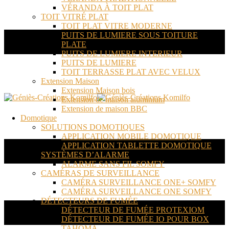
VÉRANDA À TOIT PLAT
TOIT VITRÉ PLAT
TOIT PLAT VITRE MODERNE
PUITS DE LUMIERE SOUS TOITURE
PLATE
PUITS DE LUMIERE INTERIEUR
PUITS DE LUMIERE
TOIT TERRASSE PLAT AVEC VELUX
Extension Maison
Extension Maison bois
Extension de maison aluminium
Extension de maison BBC
Domotique
SOLUTIONS DOMOTIQUES
APPLICATION MOBILE DOMOTIQUE
APPLICATION TABLETTE DOMOTIQUE
SYSTÈMES D’ALARME
ALARME SANS FIL SOMFY
CAMÉRAS DE SURVEILLANCE
CAMÉRA SURVEILLANCE ONE+ SOMFY
CAMÉRA SURVEILLANCE ONE SOMFY
DÉTECTEURS DE FUMÉE
DÉTECTEUR DE FUMÉE PROTEXIOM
DÉTECTEUR DE FUMÉE IO POUR BOX
TAHOMA