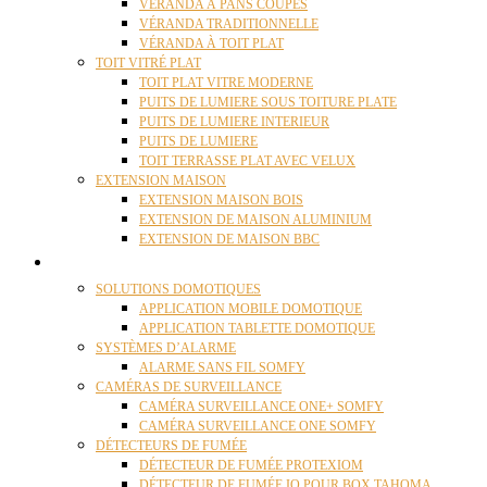
VÉRANDA À PANS COUPÉS
VÉRANDA TRADITIONNELLE
VÉRANDA À TOIT PLAT
TOIT VITRÉ PLAT
TOIT PLAT VITRE MODERNE
PUITS DE LUMIERE SOUS TOITURE PLATE
PUITS DE LUMIERE INTERIEUR
PUITS DE LUMIERE
TOIT TERRASSE PLAT AVEC VELUX
EXTENSION MAISON
EXTENSION MAISON BOIS
EXTENSION DE MAISON ALUMINIUM
EXTENSION DE MAISON BBC
DOMOTIQUE
SOLUTIONS DOMOTIQUES
APPLICATION MOBILE DOMOTIQUE
APPLICATION TABLETTE DOMOTIQUE
SYSTÈMES D’ALARME
ALARME SANS FIL SOMFY
CAMÉRAS DE SURVEILLANCE
CAMÉRA SURVEILLANCE ONE+ SOMFY
CAMÉRA SURVEILLANCE ONE SOMFY
DÉTECTEURS DE FUMÉE
DÉTECTEUR DE FUMÉE PROTEXIOM
DÉTECTEUR DE FUMÉE IO POUR BOX TAHOMA