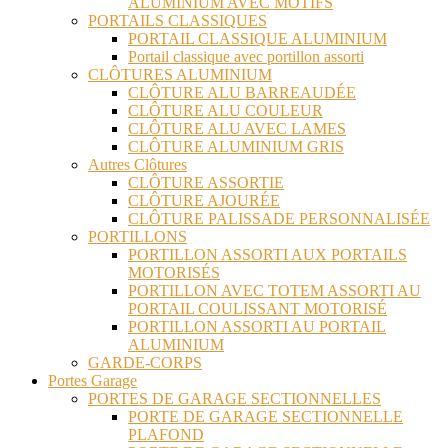
ALUMINIUM AVEC MOTIFS
PORTAILS CLASSIQUES
PORTAIL CLASSIQUE ALUMINIUM
Portail classique avec portillon assorti
CLÔTURES ALUMINIUM
CLÔTURE ALU BARREAUDÉE
CLÔTURE ALU COULEUR
CLÔTURE ALU AVEC LAMES
CLÔTURE ALUMINIUM GRIS
Autres Clôtures
CLÔTURE ASSORTIE
CLÔTURE AJOURÉE
CLÔTURE PALISSADE PERSONNALISÉE
PORTILLONS
PORTILLON ASSORTI AUX PORTAILS
MOTORISÉS
PORTILLON AVEC TOTEM ASSORTI AU
PORTAIL COULISSANT MOTORISÉ
PORTILLON ASSORTI AU PORTAIL
ALUMINIUM
GARDE-CORPS
Portes Garage
PORTES DE GARAGE SECTIONNELLES
PORTE DE GARAGE SECTIONNELLE
PLAFOND