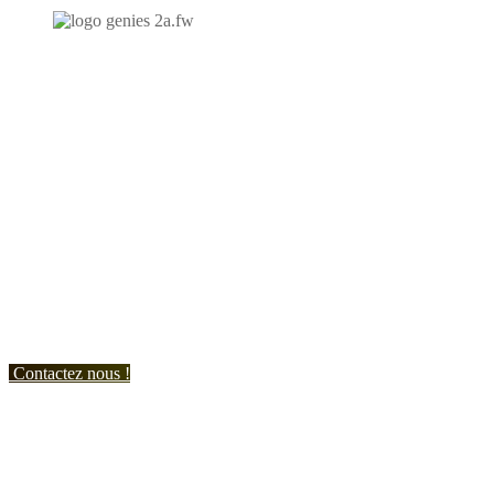
N'hésitez-pas à nous contacter et à nous demander un devis
personnalisé.
Nous vous accueillons du:
Lundi au Vendredi de 9h à 12h et de 14h à 19h
Samedi de 9h à 12h et de 14h à 17h
Contactez nous !