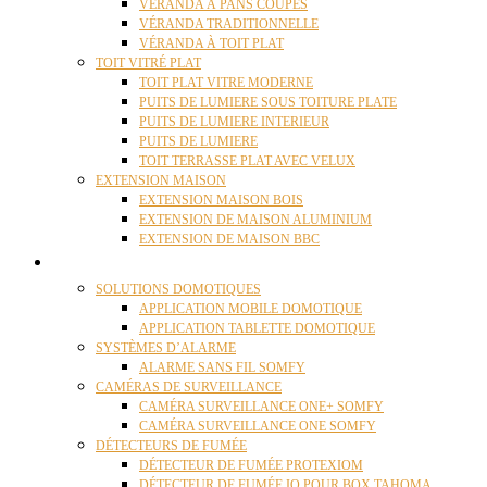
VÉRANDA À PANS COUPÉS
VÉRANDA TRADITIONNELLE
VÉRANDA À TOIT PLAT
TOIT VITRÉ PLAT
TOIT PLAT VITRE MODERNE
PUITS DE LUMIERE SOUS TOITURE PLATE
PUITS DE LUMIERE INTERIEUR
PUITS DE LUMIERE
TOIT TERRASSE PLAT AVEC VELUX
EXTENSION MAISON
EXTENSION MAISON BOIS
EXTENSION DE MAISON ALUMINIUM
EXTENSION DE MAISON BBC
DOMOTIQUE
SOLUTIONS DOMOTIQUES
APPLICATION MOBILE DOMOTIQUE
APPLICATION TABLETTE DOMOTIQUE
SYSTÈMES D’ALARME
ALARME SANS FIL SOMFY
CAMÉRAS DE SURVEILLANCE
CAMÉRA SURVEILLANCE ONE+ SOMFY
CAMÉRA SURVEILLANCE ONE SOMFY
DÉTECTEURS DE FUMÉE
DÉTECTEUR DE FUMÉE PROTEXIOM
DÉTECTEUR DE FUMÉE IO POUR BOX TAHOMA