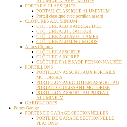
ALUMINIUM AVEC MOTIFS
PORTAILS CLASSIQUES
PORTAIL CLASSIQUE ALUMINIUM
Portail classique avec portillon assorti
CLÔTURES ALUMINIUM
CLÔTURE ALU BARREAUDÉE
CLÔTURE ALU COULEUR
CLÔTURE ALU AVEC LAMES
CLÔTURE ALUMINIUM GRIS
Autres Clôtures
CLÔTURE ASSORTIE
CLÔTURE AJOURÉE
CLÔTURE PALISSADE PERSONNALISÉE
PORTILLONS
PORTILLON ASSORTI AUX PORTAILS
MOTORISÉS
PORTILLON AVEC TOTEM ASSORTI AU
PORTAIL COULISSANT MOTORISÉ
PORTILLON ASSORTI AU PORTAIL
ALUMINIUM
GARDE-CORPS
Portes Garage
PORTES DE GARAGE SECTIONNELLES
PORTE DE GARAGE SECTIONNELLE
PLAFOND