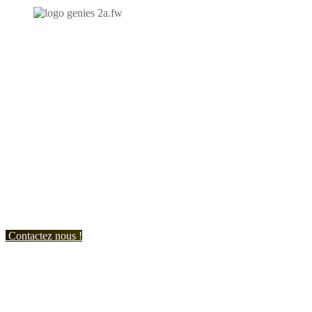
N'hésitez-pas à nous contacter et à nous demander un devis
personnalisé.
Nous vous accueillons du:
Lundi au Vendredi de 9h à 12h et de 14h à 19h
Samedi de 9h à 12h et de 14h à 17h
Contactez nous !