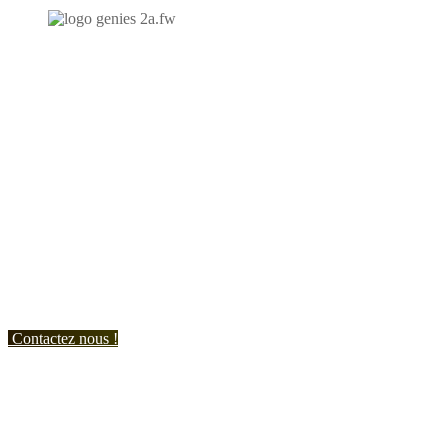
N'hésitez-pas à nous contacter et à nous demander un devis
personnalisé.
Nous vous accueillons du:
Lundi au Vendredi de 9h à 12h et de 14h à 19h
Samedi de 9h à 12h et de 14h à 17h
Contactez nous !