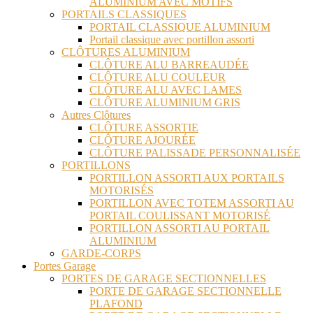
ALUMINIUM AVEC MOTIFS
PORTAILS CLASSIQUES
PORTAIL CLASSIQUE ALUMINIUM
Portail classique avec portillon assorti
CLÔTURES ALUMINIUM
CLÔTURE ALU BARREAUDÉE
CLÔTURE ALU COULEUR
CLÔTURE ALU AVEC LAMES
CLÔTURE ALUMINIUM GRIS
Autres Clôtures
CLÔTURE ASSORTIE
CLÔTURE AJOURÉE
CLÔTURE PALISSADE PERSONNALISÉE
PORTILLONS
PORTILLON ASSORTI AUX PORTAILS
MOTORISÉS
PORTILLON AVEC TOTEM ASSORTI AU
PORTAIL COULISSANT MOTORISÉ
PORTILLON ASSORTI AU PORTAIL
ALUMINIUM
GARDE-CORPS
Portes Garage
PORTES DE GARAGE SECTIONNELLES
PORTE DE GARAGE SECTIONNELLE
PLAFOND