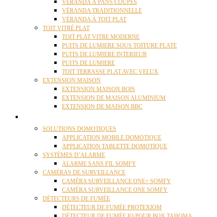
VÉRANDA À PANS COUPÉS
VÉRANDA TRADITIONNELLE
VÉRANDA À TOIT PLAT
TOIT VITRÉ PLAT
TOIT PLAT VITRE MODERNE
PUITS DE LUMIERE SOUS TOITURE PLATE
PUITS DE LUMIERE INTERIEUR
PUITS DE LUMIERE
TOIT TERRASSE PLAT AVEC VELUX
EXTENSION MAISON
EXTENSION MAISON BOIS
EXTENSION DE MAISON ALUMINIUM
EXTENSION DE MAISON BBC
DOMOTIQUE
SOLUTIONS DOMOTIQUES
APPLICATION MOBILE DOMOTIQUE
APPLICATION TABLETTE DOMOTIQUE
SYSTÈMES D’ALARME
ALARME SANS FIL SOMFY
CAMÉRAS DE SURVEILLANCE
CAMÉRA SURVEILLANCE ONE+ SOMFY
CAMÉRA SURVEILLANCE ONE SOMFY
DÉTECTEURS DE FUMÉE
DÉTECTEUR DE FUMÉE PROTEXIOM
DÉTECTEUR DE FUMÉE IO POUR BOX TAHOMA