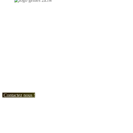
N'hésitez-pas à nous contacter et à nous demander un devis
personnalisé.
Nous vous accueillons du:
Lundi au Vendredi de 9h à 12h et de 14h à 19h
Samedi de 9h à 12h et de 14h à 17h
Contactez nous !