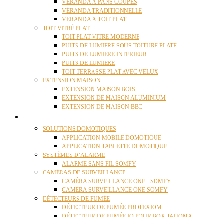
VÉRANDA À PANS COUPÉS
VÉRANDA TRADITIONNELLE
VÉRANDA À TOIT PLAT
TOIT VITRÉ PLAT
TOIT PLAT VITRE MODERNE
PUITS DE LUMIERE SOUS TOITURE PLATE
PUITS DE LUMIERE INTERIEUR
PUITS DE LUMIERE
TOIT TERRASSE PLAT AVEC VELUX
EXTENSION MAISON
EXTENSION MAISON BOIS
EXTENSION DE MAISON ALUMINIUM
EXTENSION DE MAISON BBC
DOMOTIQUE
SOLUTIONS DOMOTIQUES
APPLICATION MOBILE DOMOTIQUE
APPLICATION TABLETTE DOMOTIQUE
SYSTÈMES D’ALARME
ALARME SANS FIL SOMFY
CAMÉRAS DE SURVEILLANCE
CAMÉRA SURVEILLANCE ONE+ SOMFY
CAMÉRA SURVEILLANCE ONE SOMFY
DÉTECTEURS DE FUMÉE
DÉTECTEUR DE FUMÉE PROTEXIOM
DÉTECTEUR DE FUMÉE IO POUR BOX TAHOMA