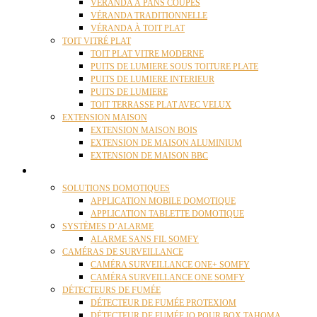
VÉRANDA À PANS COUPÉS
VÉRANDA TRADITIONNELLE
VÉRANDA À TOIT PLAT
TOIT VITRÉ PLAT
TOIT PLAT VITRE MODERNE
PUITS DE LUMIERE SOUS TOITURE PLATE
PUITS DE LUMIERE INTERIEUR
PUITS DE LUMIERE
TOIT TERRASSE PLAT AVEC VELUX
EXTENSION MAISON
EXTENSION MAISON BOIS
EXTENSION DE MAISON ALUMINIUM
EXTENSION DE MAISON BBC
DOMOTIQUE
SOLUTIONS DOMOTIQUES
APPLICATION MOBILE DOMOTIQUE
APPLICATION TABLETTE DOMOTIQUE
SYSTÈMES D’ALARME
ALARME SANS FIL SOMFY
CAMÉRAS DE SURVEILLANCE
CAMÉRA SURVEILLANCE ONE+ SOMFY
CAMÉRA SURVEILLANCE ONE SOMFY
DÉTECTEURS DE FUMÉE
DÉTECTEUR DE FUMÉE PROTEXIOM
DÉTECTEUR DE FUMÉE IO POUR BOX TAHOMA