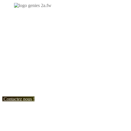
N'hésitez-pas à nous contacter et à nous demander un devis
personnalisé.
Nous vous accueillons du:
Lundi au Vendredi de 9h à 12h et de 14h à 19h
Samedi de 9h à 12h et de 14h à 17h
Contactez nous !