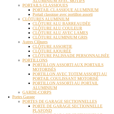
ALUMINIUM AVEC MOTIFS
PORTAILS CLASSIQUES
PORTAIL CLASSIQUE ALUMINIUM
Portail classique avec portillon assorti
CLÔTURES ALUMINIUM
CLÔTURE ALU BARREAUDÉE
CLÔTURE ALU COULEUR
CLÔTURE ALU AVEC LAMES
CLÔTURE ALUMINIUM GRIS
Autres Clôtures
CLÔTURE ASSORTIE
CLÔTURE AJOURÉE
CLÔTURE PALISSADE PERSONNALISÉE
PORTILLONS
PORTILLON ASSORTI AUX PORTAILS
MOTORISÉS
PORTILLON AVEC TOTEM ASSORTI AU
PORTAIL COULISSANT MOTORISÉ
PORTILLON ASSORTI AU PORTAIL
ALUMINIUM
GARDE-CORPS
Portes Garage
PORTES DE GARAGE SECTIONNELLES
PORTE DE GARAGE SECTIONNELLE
PLAFOND