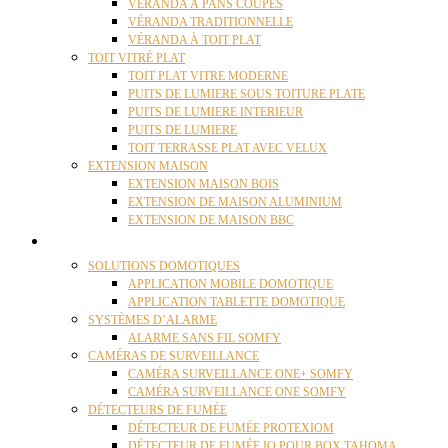
VÉRANDA À PANS COUPÉS
VÉRANDA TRADITIONNELLE
VÉRANDA À TOIT PLAT
TOIT VITRÉ PLAT
TOIT PLAT VITRE MODERNE
PUITS DE LUMIERE SOUS TOITURE PLATE
PUITS DE LUMIERE INTERIEUR
PUITS DE LUMIERE
TOIT TERRASSE PLAT AVEC VELUX
EXTENSION MAISON
EXTENSION MAISON BOIS
EXTENSION DE MAISON ALUMINIUM
EXTENSION DE MAISON BBC
DOMOTIQUE
SOLUTIONS DOMOTIQUES
APPLICATION MOBILE DOMOTIQUE
APPLICATION TABLETTE DOMOTIQUE
SYSTÈMES D’ALARME
ALARME SANS FIL SOMFY
CAMÉRAS DE SURVEILLANCE
CAMÉRA SURVEILLANCE ONE+ SOMFY
CAMÉRA SURVEILLANCE ONE SOMFY
DÉTECTEURS DE FUMÉE
DÉTECTEUR DE FUMÉE PROTEXIOM
DÉTECTEUR DE FUMÉE IO POUR BOX TAHOMA