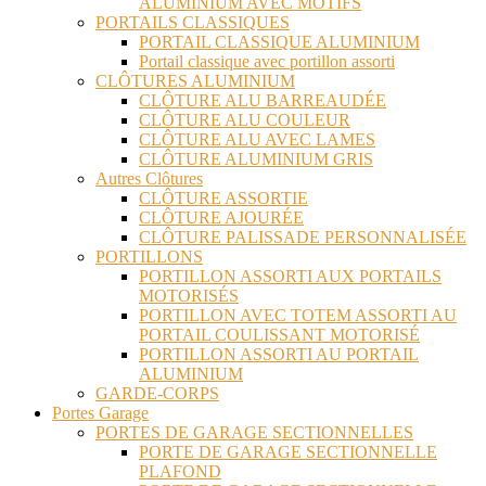
ALUMINIUM AVEC MOTIFS
PORTAILS CLASSIQUES
PORTAIL CLASSIQUE ALUMINIUM
Portail classique avec portillon assorti
CLÔTURES ALUMINIUM
CLÔTURE ALU BARREAUDÉE
CLÔTURE ALU COULEUR
CLÔTURE ALU AVEC LAMES
CLÔTURE ALUMINIUM GRIS
Autres Clôtures
CLÔTURE ASSORTIE
CLÔTURE AJOURÉE
CLÔTURE PALISSADE PERSONNALISÉE
PORTILLONS
PORTILLON ASSORTI AUX PORTAILS
MOTORISÉS
PORTILLON AVEC TOTEM ASSORTI AU
PORTAIL COULISSANT MOTORISÉ
PORTILLON ASSORTI AU PORTAIL
ALUMINIUM
GARDE-CORPS
Portes Garage
PORTES DE GARAGE SECTIONNELLES
PORTE DE GARAGE SECTIONNELLE
PLAFOND