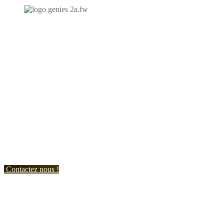
N'hésitez-pas à nous contacter et à nous demander un devis
personnalisé.
Nous vous accueillons du:
Lundi au Vendredi de 9h à 12h et de 14h à 19h
Samedi de 9h à 12h et de 14h à 17h
Contactez nous !