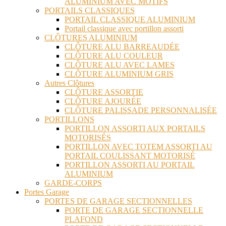
ALUMINIUM AVEC MOTIFS
PORTAILS CLASSIQUES
PORTAIL CLASSIQUE ALUMINIUM
Portail classique avec portillon assorti
CLÔTURES ALUMINIUM
CLÔTURE ALU BARREAUDÉE
CLÔTURE ALU COULEUR
CLÔTURE ALU AVEC LAMES
CLÔTURE ALUMINIUM GRIS
Autres Clôtures
CLÔTURE ASSORTIE
CLÔTURE AJOURÉE
CLÔTURE PALISSADE PERSONNALISÉE
PORTILLONS
PORTILLON ASSORTI AUX PORTAILS
MOTORISÉS
PORTILLON AVEC TOTEM ASSORTI AU
PORTAIL COULISSANT MOTORISÉ
PORTILLON ASSORTI AU PORTAIL
ALUMINIUM
GARDE-CORPS
Portes Garage
PORTES DE GARAGE SECTIONNELLES
PORTE DE GARAGE SECTIONNELLE
PLAFOND