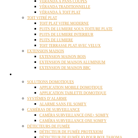
VÉRANDA À PANS COUPÉS
VÉRANDA TRADITIONNELLE
VÉRANDA À TOIT PLAT
TOIT VITRÉ PLAT
TOIT PLAT VITRE MODERNE
PUITS DE LUMIERE SOUS TOITURE PLATE
PUITS DE LUMIERE INTERIEUR
PUITS DE LUMIERE
TOIT TERRASSE PLAT AVEC VELUX
EXTENSION MAISON
EXTENSION MAISON BOIS
EXTENSION DE MAISON ALUMINIUM
EXTENSION DE MAISON BBC
DOMOTIQUE
SOLUTIONS DOMOTIQUES
APPLICATION MOBILE DOMOTIQUE
APPLICATION TABLETTE DOMOTIQUE
SYSTÈMES D’ALARME
ALARME SANS FIL SOMFY
CAMÉRAS DE SURVEILLANCE
CAMÉRA SURVEILLANCE ONE+ SOMFY
CAMÉRA SURVEILLANCE ONE SOMFY
DÉTECTEURS DE FUMÉE
DÉTECTEUR DE FUMÉE PROTEXIOM
DÉTECTEUR DE FUMÉE IO POUR BOX TAHOMA