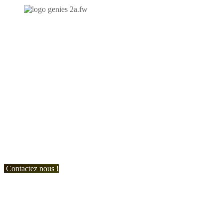
N'hésitez-pas à nous contacter et à nous demander un devis
personnalisé.
Nous vous accueillons du:
Lundi au Vendredi de 9h à 12h et de 14h à 19h
Samedi de 9h à 12h et de 14h à 17h
Contactez nous !