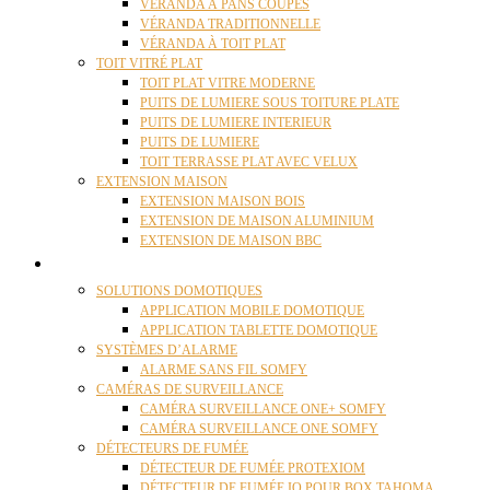
VÉRANDA À PANS COUPÉS
VÉRANDA TRADITIONNELLE
VÉRANDA À TOIT PLAT
TOIT VITRÉ PLAT
TOIT PLAT VITRE MODERNE
PUITS DE LUMIERE SOUS TOITURE PLATE
PUITS DE LUMIERE INTERIEUR
PUITS DE LUMIERE
TOIT TERRASSE PLAT AVEC VELUX
EXTENSION MAISON
EXTENSION MAISON BOIS
EXTENSION DE MAISON ALUMINIUM
EXTENSION DE MAISON BBC
DOMOTIQUE
SOLUTIONS DOMOTIQUES
APPLICATION MOBILE DOMOTIQUE
APPLICATION TABLETTE DOMOTIQUE
SYSTÈMES D’ALARME
ALARME SANS FIL SOMFY
CAMÉRAS DE SURVEILLANCE
CAMÉRA SURVEILLANCE ONE+ SOMFY
CAMÉRA SURVEILLANCE ONE SOMFY
DÉTECTEURS DE FUMÉE
DÉTECTEUR DE FUMÉE PROTEXIOM
DÉTECTEUR DE FUMÉE IO POUR BOX TAHOMA