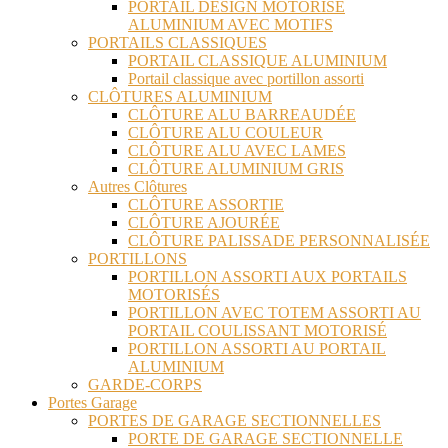
PORTAIL DESIGN MOTORISÉ
ALUMINIUM AVEC MOTIFS
PORTAILS CLASSIQUES
PORTAIL CLASSIQUE ALUMINIUM
Portail classique avec portillon assorti
CLÔTURES ALUMINIUM
CLÔTURE ALU BARREAUDÉE
CLÔTURE ALU COULEUR
CLÔTURE ALU AVEC LAMES
CLÔTURE ALUMINIUM GRIS
Autres Clôtures
CLÔTURE ASSORTIE
CLÔTURE AJOURÉE
CLÔTURE PALISSADE PERSONNALISÉE
PORTILLONS
PORTILLON ASSORTI AUX PORTAILS
MOTORISÉS
PORTILLON AVEC TOTEM ASSORTI AU
PORTAIL COULISSANT MOTORISÉ
PORTILLON ASSORTI AU PORTAIL
ALUMINIUM
GARDE-CORPS
Portes Garage
PORTES DE GARAGE SECTIONNELLES
PORTE DE GARAGE SECTIONNELLE