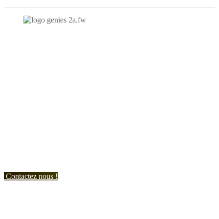
N'hésitez-pas à nous contacter et à nous demander un devis
personnalisé.
Nous vous accueillons du:
Lundi au Vendredi de 9h à 12h et de 14h à 19h
Samedi de 9h à 12h et de 14h à 17h
Contactez nous !