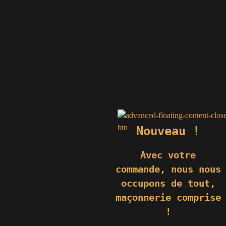
Nouveau !
Avec votre
commande,
nous nous
occupons de tout,
maçonnerie comprise
© 2019 GÉNIÈS CRÉATIONS KOMILFO | TOUS DROITS RÉSERVÉS
| REPRODUCTION INTERDITE |
NEWS
|
MENTIONS LÉGALES
.
!
RÉALISATION
GROUPE VAS-Y !