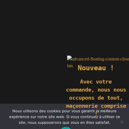
Nouveau !
Avec votre
commande,
nous nous
occupons de tout,
maçonnerie comprise
© 2019 GÉNIÈS CRÉATIONS KOMILFO | TOUS DROITS RÉSERVÉS
Nous utilisons des cookies pour vous garantir la meilleure
| REPRODUCTION INTERDITE |
NEWS
|
MENTIONS LÉGALES
.
!
expérience sur notre site web. Si vous continuez à utiliser ce
RÉALISATION
GROUPE VAS-Y !
site, nous supposerons que vous en êtes satisfait.