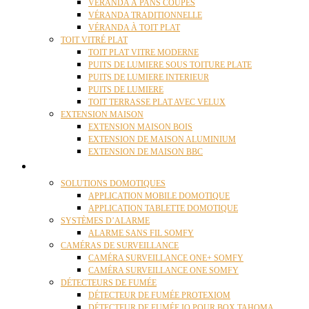
VÉRANDA À PANS COUPÉS
VÉRANDA TRADITIONNELLE
VÉRANDA À TOIT PLAT
TOIT VITRÉ PLAT
TOIT PLAT VITRE MODERNE
PUITS DE LUMIERE SOUS TOITURE PLATE
PUITS DE LUMIERE INTERIEUR
PUITS DE LUMIERE
TOIT TERRASSE PLAT AVEC VELUX
EXTENSION MAISON
EXTENSION MAISON BOIS
EXTENSION DE MAISON ALUMINIUM
EXTENSION DE MAISON BBC
DOMOTIQUE
SOLUTIONS DOMOTIQUES
APPLICATION MOBILE DOMOTIQUE
APPLICATION TABLETTE DOMOTIQUE
SYSTÈMES D’ALARME
ALARME SANS FIL SOMFY
CAMÉRAS DE SURVEILLANCE
CAMÉRA SURVEILLANCE ONE+ SOMFY
CAMÉRA SURVEILLANCE ONE SOMFY
DÉTECTEURS DE FUMÉE
DÉTECTEUR DE FUMÉE PROTEXIOM
DÉTECTEUR DE FUMÉE IO POUR BOX TAHOMA