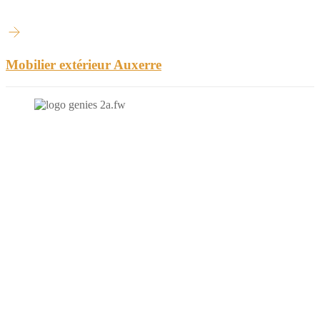
Mobilier extérieur Auxerre
N'hésitez-pas à nous contacter et à nous demander un devis
personnalisé.
Nous vous accueillons du:
Lundi au Vendredi de 9h à 12h et de 14h à 19h
Samedi de 9h à 12h et de 14h à 17h