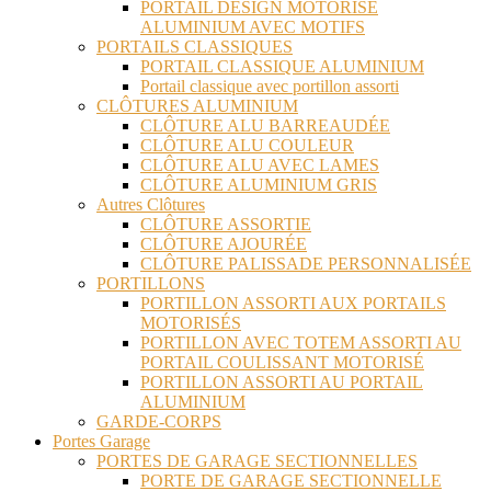
PORTAIL DESIGN MOTORISÉ
ALUMINIUM AVEC MOTIFS
PORTAILS CLASSIQUES
PORTAIL CLASSIQUE ALUMINIUM
Portail classique avec portillon assorti
CLÔTURES ALUMINIUM
CLÔTURE ALU BARREAUDÉE
CLÔTURE ALU COULEUR
CLÔTURE ALU AVEC LAMES
CLÔTURE ALUMINIUM GRIS
Autres Clôtures
CLÔTURE ASSORTIE
CLÔTURE AJOURÉE
CLÔTURE PALISSADE PERSONNALISÉE
PORTILLONS
PORTILLON ASSORTI AUX PORTAILS
MOTORISÉS
PORTILLON AVEC TOTEM ASSORTI AU
PORTAIL COULISSANT MOTORISÉ
PORTILLON ASSORTI AU PORTAIL
ALUMINIUM
GARDE-CORPS
Portes Garage
PORTES DE GARAGE SECTIONNELLES
PORTE DE GARAGE SECTIONNELLE