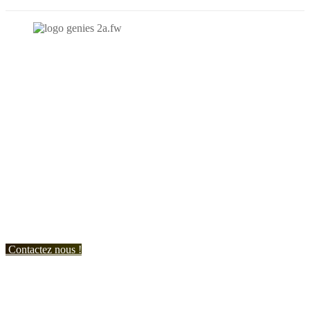
N'hésitez-pas à nous contacter et à nous demander un devis
personnalisé.
Nous vous accueillons du:
Lundi au Vendredi de 9h à 12h et de 14h à 19h
Samedi de 9h à 12h et de 14h à 17h
Contactez nous !