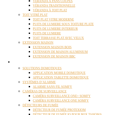
VÉRANDA À PANS COUPÉS
VÉRANDA TRADITIONNELLE
VÉRANDA À TOIT PLAT
TOIT VITRÉ PLAT
TOIT PLAT VITRE MODERNE
PUITS DE LUMIERE SOUS TOITURE PLATE
PUITS DE LUMIERE INTERIEUR
PUITS DE LUMIERE
TOIT TERRASSE PLAT AVEC VELUX
EXTENSION MAISON
EXTENSION MAISON BOIS
EXTENSION DE MAISON ALUMINIUM
EXTENSION DE MAISON BBC
DOMOTIQUE
SOLUTIONS DOMOTIQUES
APPLICATION MOBILE DOMOTIQUE
APPLICATION TABLETTE DOMOTIQUE
SYSTÈMES D’ALARME
ALARME SANS FIL SOMFY
CAMÉRAS DE SURVEILLANCE
CAMÉRA SURVEILLANCE ONE+ SOMFY
CAMÉRA SURVEILLANCE ONE SOMFY
DÉTECTEURS DE FUMÉE
DÉTECTEUR DE FUMÉE PROTEXIOM
DÉTECTEUR DE FUMÉE IO POUR BOX TAHOMA