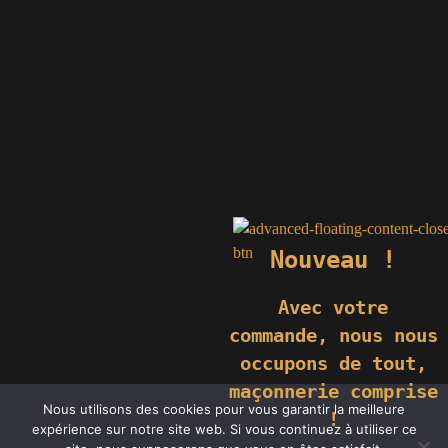
Nouveau !
Avec votre
commande,
nous nous
occupons de tout,
maçonnerie comprise
© 2019 GÉNIÈS CRÉATIONS KOMILFO | TOUS DROITS RÉSERVÉS
Nous utilisons des cookies pour vous garantir la meilleure
| REPRODUCTION INTERDITE |
NEWS
|
MENTIONS LÉGALES
.
!
expérience sur notre site web. Si vous continuez à utiliser ce
RÉALISATION
GROUPE VAS-Y !