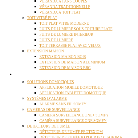
VÉRANDA À PANS COUPÉS
VÉRANDA TRADITIONNELLE
VÉRANDA À TOIT PLAT
TOIT VITRÉ PLAT
TOIT PLAT VITRE MODERNE
PUITS DE LUMIERE SOUS TOITURE PLATE
PUITS DE LUMIERE INTERIEUR
PUITS DE LUMIERE
TOIT TERRASSE PLAT AVEC VELUX
EXTENSION MAISON
EXTENSION MAISON BOIS
EXTENSION DE MAISON ALUMINIUM
EXTENSION DE MAISON BBC
DOMOTIQUE
SOLUTIONS DOMOTIQUES
APPLICATION MOBILE DOMOTIQUE
APPLICATION TABLETTE DOMOTIQUE
SYSTÈMES D’ALARME
ALARME SANS FIL SOMFY
CAMÉRAS DE SURVEILLANCE
CAMÉRA SURVEILLANCE ONE+ SOMFY
CAMÉRA SURVEILLANCE ONE SOMFY
DÉTECTEURS DE FUMÉE
DÉTECTEUR DE FUMÉE PROTEXIOM
DÉTECTEUR DE FUMÉE IO POUR BOX TAHOMA