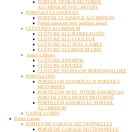
PORTAIL DESIGN MOTORISÉ
ALUMINIUM AVEC MOTIFS
PORTAILS CLASSIQUES
PORTAIL CLASSIQUE ALUMINIUM
Portail classique avec portillon assorti
CLÔTURES ALUMINIUM
CLÔTURE ALU BARREAUDÉE
CLÔTURE ALU COULEUR
CLÔTURE ALU AVEC LAMES
CLÔTURE ALUMINIUM GRIS
Autres Clôtures
CLÔTURE ASSORTIE
CLÔTURE AJOURÉE
CLÔTURE PALISSADE PERSONNALISÉE
PORTILLONS
PORTILLON ASSORTI AUX PORTAILS
MOTORISÉS
PORTILLON AVEC TOTEM ASSORTI AU
PORTAIL COULISSANT MOTORISÉ
PORTILLON ASSORTI AU PORTAIL
ALUMINIUM
GARDE-CORPS
Portes Garage
PORTES DE GARAGE SECTIONNELLES
PORTE DE GARAGE SECTIONNELLE