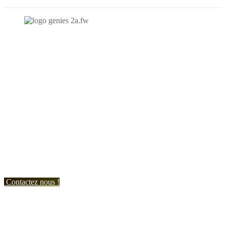
N'hésitez-pas à nous contacter et à nous demander un devis
personnalisé.
Nous vous accueillons du:
Lundi au Vendredi de 9h à 12h et de 14h à 19h
Samedi de 9h à 12h et de 14h à 17h
Contactez nous !