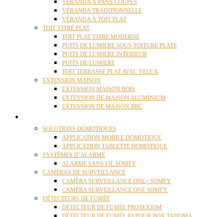
VÉRANDA À PANS COUPÉS
VÉRANDA TRADITIONNELLE
VÉRANDA À TOIT PLAT
TOIT VITRÉ PLAT
TOIT PLAT VITRE MODERNE
PUITS DE LUMIERE SOUS TOITURE PLATE
PUITS DE LUMIERE INTERIEUR
PUITS DE LUMIERE
TOIT TERRASSE PLAT AVEC VELUX
EXTENSION MAISON
EXTENSION MAISON BOIS
EXTENSION DE MAISON ALUMINIUM
EXTENSION DE MAISON BBC
DOMOTIQUE
SOLUTIONS DOMOTIQUES
APPLICATION MOBILE DOMOTIQUE
APPLICATION TABLETTE DOMOTIQUE
SYSTÈMES D’ALARME
ALARME SANS FIL SOMFY
CAMÉRAS DE SURVEILLANCE
CAMÉRA SURVEILLANCE ONE+ SOMFY
CAMÉRA SURVEILLANCE ONE SOMFY
DÉTECTEURS DE FUMÉE
DÉTECTEUR DE FUMÉE PROTEXIOM
DÉTECTEUR DE FUMÉE IO POUR BOX TAHOMA