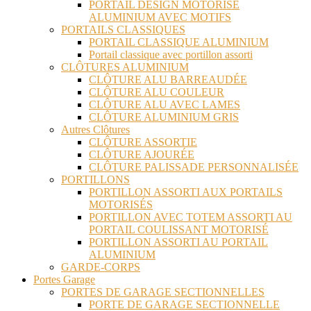
PORTAIL DESIGN MOTORISÉ
ALUMINIUM AVEC MOTIFS
PORTAILS CLASSIQUES
PORTAIL CLASSIQUE ALUMINIUM
Portail classique avec portillon assorti
CLÔTURES ALUMINIUM
CLÔTURE ALU BARREAUDÉE
CLÔTURE ALU COULEUR
CLÔTURE ALU AVEC LAMES
CLÔTURE ALUMINIUM GRIS
Autres Clôtures
CLÔTURE ASSORTIE
CLÔTURE AJOURÉE
CLÔTURE PALISSADE PERSONNALISÉE
PORTILLONS
PORTILLON ASSORTI AUX PORTAILS
MOTORISÉS
PORTILLON AVEC TOTEM ASSORTI AU
PORTAIL COULISSANT MOTORISÉ
PORTILLON ASSORTI AU PORTAIL
ALUMINIUM
GARDE-CORPS
Portes Garage
PORTES DE GARAGE SECTIONNELLES
PORTE DE GARAGE SECTIONNELLE