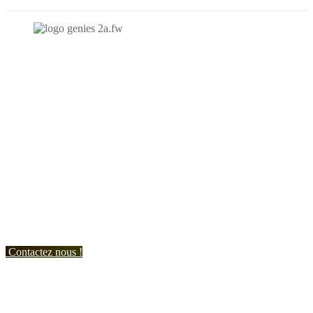
N'hésitez-pas à nous contacter et à nous demander un devis
personnalisé.
Nous vous accueillons du:
Lundi au Vendredi de 9h à 12h et de 14h à 19h
Samedi de 9h à 12h et de 14h à 17h
Contactez nous !