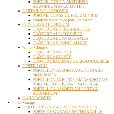
PORTAIL DESIGN MOTORISÉ
ALUMINIUM AVEC MOTIFS
PORTAILS CLASSIQUES
PORTAIL CLASSIQUE ALUMINIUM
Portail classique avec portillon assorti
CLÔTURES ALUMINIUM
CLÔTURE ALU BARREAUDÉE
CLÔTURE ALU COULEUR
CLÔTURE ALU AVEC LAMES
CLÔTURE ALUMINIUM GRIS
Autres Clôtures
CLÔTURE ASSORTIE
CLÔTURE AJOURÉE
CLÔTURE PALISSADE PERSONNALISÉE
PORTILLONS
PORTILLON ASSORTI AUX PORTAILS
MOTORISÉS
PORTILLON AVEC TOTEM ASSORTI AU
PORTAIL COULISSANT MOTORISÉ
PORTILLON ASSORTI AU PORTAIL
ALUMINIUM
GARDE-CORPS
Portes Garage
PORTES DE GARAGE SECTIONNELLES
PORTE DE GARAGE SECTIONNELLE