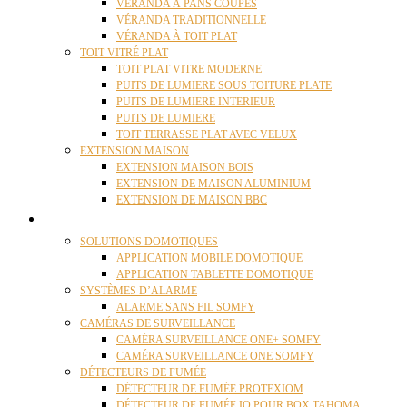
VÉRANDA À PANS COUPÉS
VÉRANDA TRADITIONNELLE
VÉRANDA À TOIT PLAT
TOIT VITRÉ PLAT
TOIT PLAT VITRE MODERNE
PUITS DE LUMIERE SOUS TOITURE PLATE
PUITS DE LUMIERE INTERIEUR
PUITS DE LUMIERE
TOIT TERRASSE PLAT AVEC VELUX
EXTENSION MAISON
EXTENSION MAISON BOIS
EXTENSION DE MAISON ALUMINIUM
EXTENSION DE MAISON BBC
DOMOTIQUE
SOLUTIONS DOMOTIQUES
APPLICATION MOBILE DOMOTIQUE
APPLICATION TABLETTE DOMOTIQUE
SYSTÈMES D’ALARME
ALARME SANS FIL SOMFY
CAMÉRAS DE SURVEILLANCE
CAMÉRA SURVEILLANCE ONE+ SOMFY
CAMÉRA SURVEILLANCE ONE SOMFY
DÉTECTEURS DE FUMÉE
DÉTECTEUR DE FUMÉE PROTEXIOM
DÉTECTEUR DE FUMÉE IO POUR BOX TAHOMA