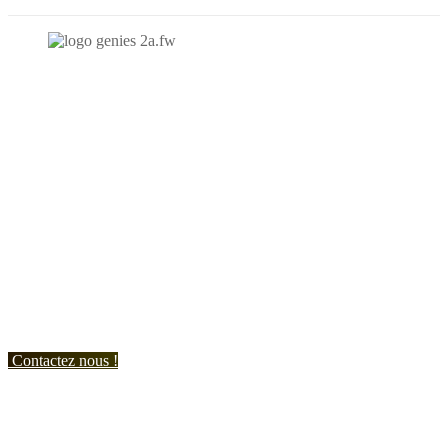
N'hésitez-pas à nous contacter et à nous demander un devis
personnalisé.
Nous vous accueillons du:
Lundi au Vendredi de 9h à 12h et de 14h à 19h
Samedi de 9h à 12h et de 14h à 17h
Contactez nous !