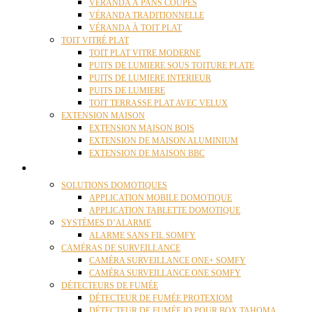
VÉRANDA À PANS COUPÉS
VÉRANDA TRADITIONNELLE
VÉRANDA À TOIT PLAT
TOIT VITRÉ PLAT
TOIT PLAT VITRE MODERNE
PUITS DE LUMIERE SOUS TOITURE PLATE
PUITS DE LUMIERE INTERIEUR
PUITS DE LUMIERE
TOIT TERRASSE PLAT AVEC VELUX
EXTENSION MAISON
EXTENSION MAISON BOIS
EXTENSION DE MAISON ALUMINIUM
EXTENSION DE MAISON BBC
DOMOTIQUE
SOLUTIONS DOMOTIQUES
APPLICATION MOBILE DOMOTIQUE
APPLICATION TABLETTE DOMOTIQUE
SYSTÈMES D’ALARME
ALARME SANS FIL SOMFY
CAMÉRAS DE SURVEILLANCE
CAMÉRA SURVEILLANCE ONE+ SOMFY
CAMÉRA SURVEILLANCE ONE SOMFY
DÉTECTEURS DE FUMÉE
DÉTECTEUR DE FUMÉE PROTEXIOM
DÉTECTEUR DE FUMÉE IO POUR BOX TAHOMA