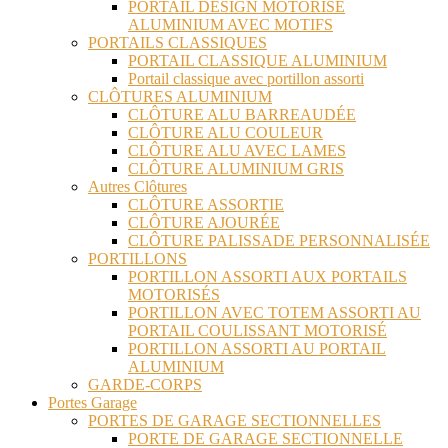
PORTAIL DESIGN MOTORISÉ
ALUMINIUM AVEC MOTIFS
PORTAILS CLASSIQUES
PORTAIL CLASSIQUE ALUMINIUM
Portail classique avec portillon assorti
CLÔTURES ALUMINIUM
CLÔTURE ALU BARREAUDÉE
CLÔTURE ALU COULEUR
CLÔTURE ALU AVEC LAMES
CLÔTURE ALUMINIUM GRIS
Autres Clôtures
CLÔTURE ASSORTIE
CLÔTURE AJOURÉE
CLÔTURE PALISSADE PERSONNALISÉE
PORTILLONS
PORTILLON ASSORTI AUX PORTAILS
MOTORISÉS
PORTILLON AVEC TOTEM ASSORTI AU
PORTAIL COULISSANT MOTORISÉ
PORTILLON ASSORTI AU PORTAIL
ALUMINIUM
GARDE-CORPS
Portes Garage
PORTES DE GARAGE SECTIONNELLES
PORTE DE GARAGE SECTIONNELLE