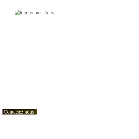
N'hésitez-pas à nous contacter et à nous demander un devis
personnalisé.
Nous vous accueillons du:
Lundi au Vendredi de 9h à 12h et de 14h à 19h
Samedi de 9h à 12h et de 14h à 17h
Contactez nous !