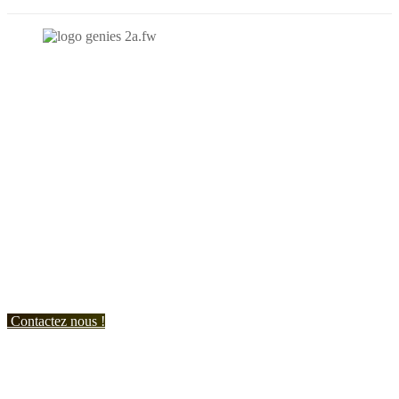
N'hésitez-pas à nous contacter et à nous demander un devis
personnalisé.
Nous vous accueillons du:
Lundi au Vendredi de 9h à 12h et de 14h à 19h
Samedi de 9h à 12h et de 14h à 17h
Contactez nous !