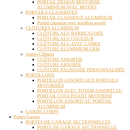
PORTAIL DESIGN MOTORISÉ
ALUMINIUM AVEC MOTIFS
PORTAILS CLASSIQUES
PORTAIL CLASSIQUE ALUMINIUM
Portail classique avec portillon assorti
CLÔTURES ALUMINIUM
CLÔTURE ALU BARREAUDÉE
CLÔTURE ALU COULEUR
CLÔTURE ALU AVEC LAMES
CLÔTURE ALUMINIUM GRIS
Autres Clôtures
CLÔTURE ASSORTIE
CLÔTURE AJOURÉE
CLÔTURE PALISSADE PERSONNALISÉE
PORTILLONS
PORTILLON ASSORTI AUX PORTAILS
MOTORISÉS
PORTILLON AVEC TOTEM ASSORTI AU
PORTAIL COULISSANT MOTORISÉ
PORTILLON ASSORTI AU PORTAIL
ALUMINIUM
GARDE-CORPS
Portes Garage
PORTES DE GARAGE SECTIONNELLES
PORTE DE GARAGE SECTIONNELLE