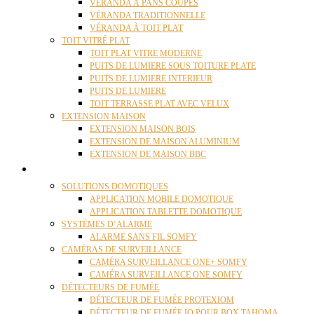
VÉRANDA À PANS COUPÉS
VÉRANDA TRADITIONNELLE
VÉRANDA À TOIT PLAT
TOIT VITRÉ PLAT
TOIT PLAT VITRE MODERNE
PUITS DE LUMIERE SOUS TOITURE PLATE
PUITS DE LUMIERE INTERIEUR
PUITS DE LUMIERE
TOIT TERRASSE PLAT AVEC VELUX
EXTENSION MAISON
EXTENSION MAISON BOIS
EXTENSION DE MAISON ALUMINIUM
EXTENSION DE MAISON BBC
DOMOTIQUE
SOLUTIONS DOMOTIQUES
APPLICATION MOBILE DOMOTIQUE
APPLICATION TABLETTE DOMOTIQUE
SYSTÈMES D’ALARME
ALARME SANS FIL SOMFY
CAMÉRAS DE SURVEILLANCE
CAMÉRA SURVEILLANCE ONE+ SOMFY
CAMÉRA SURVEILLANCE ONE SOMFY
DÉTECTEURS DE FUMÉE
DÉTECTEUR DE FUMÉE PROTEXIOM
DÉTECTEUR DE FUMÉE IO POUR BOX TAHOMA