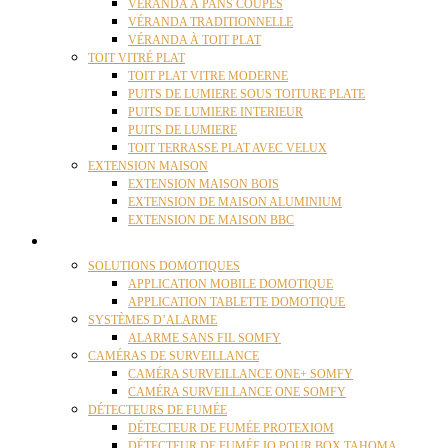
VÉRANDA À PANS COUPÉS
VÉRANDA TRADITIONNELLE
VÉRANDA À TOIT PLAT
TOIT VITRÉ PLAT
TOIT PLAT VITRE MODERNE
PUITS DE LUMIERE SOUS TOITURE PLATE
PUITS DE LUMIERE INTERIEUR
PUITS DE LUMIERE
TOIT TERRASSE PLAT AVEC VELUX
EXTENSION MAISON
EXTENSION MAISON BOIS
EXTENSION DE MAISON ALUMINIUM
EXTENSION DE MAISON BBC
DOMOTIQUE
SOLUTIONS DOMOTIQUES
APPLICATION MOBILE DOMOTIQUE
APPLICATION TABLETTE DOMOTIQUE
SYSTÈMES D’ALARME
ALARME SANS FIL SOMFY
CAMÉRAS DE SURVEILLANCE
CAMÉRA SURVEILLANCE ONE+ SOMFY
CAMÉRA SURVEILLANCE ONE SOMFY
DÉTECTEURS DE FUMÉE
DÉTECTEUR DE FUMÉE PROTEXIOM
DÉTECTEUR DE FUMÉE IO POUR BOX TAHOMA