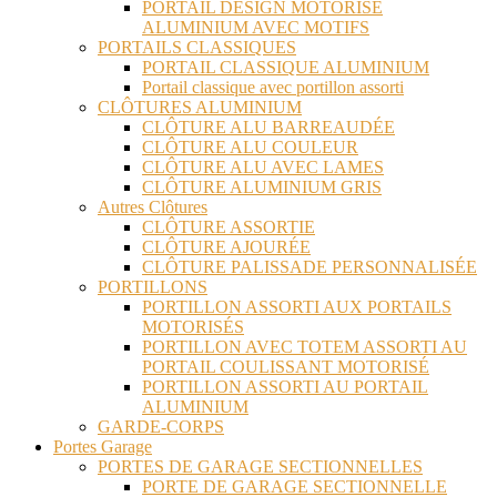
PORTAIL DESIGN MOTORISÉ
ALUMINIUM AVEC MOTIFS
PORTAILS CLASSIQUES
PORTAIL CLASSIQUE ALUMINIUM
Portail classique avec portillon assorti
CLÔTURES ALUMINIUM
CLÔTURE ALU BARREAUDÉE
CLÔTURE ALU COULEUR
CLÔTURE ALU AVEC LAMES
CLÔTURE ALUMINIUM GRIS
Autres Clôtures
CLÔTURE ASSORTIE
CLÔTURE AJOURÉE
CLÔTURE PALISSADE PERSONNALISÉE
PORTILLONS
PORTILLON ASSORTI AUX PORTAILS
MOTORISÉS
PORTILLON AVEC TOTEM ASSORTI AU
PORTAIL COULISSANT MOTORISÉ
PORTILLON ASSORTI AU PORTAIL
ALUMINIUM
GARDE-CORPS
Portes Garage
PORTES DE GARAGE SECTIONNELLES
PORTE DE GARAGE SECTIONNELLE