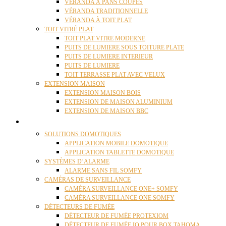
VÉRANDA À PANS COUPÉS
VÉRANDA TRADITIONNELLE
VÉRANDA À TOIT PLAT
TOIT VITRÉ PLAT
TOIT PLAT VITRE MODERNE
PUITS DE LUMIERE SOUS TOITURE PLATE
PUITS DE LUMIERE INTERIEUR
PUITS DE LUMIERE
TOIT TERRASSE PLAT AVEC VELUX
EXTENSION MAISON
EXTENSION MAISON BOIS
EXTENSION DE MAISON ALUMINIUM
EXTENSION DE MAISON BBC
DOMOTIQUE
SOLUTIONS DOMOTIQUES
APPLICATION MOBILE DOMOTIQUE
APPLICATION TABLETTE DOMOTIQUE
SYSTÈMES D’ALARME
ALARME SANS FIL SOMFY
CAMÉRAS DE SURVEILLANCE
CAMÉRA SURVEILLANCE ONE+ SOMFY
CAMÉRA SURVEILLANCE ONE SOMFY
DÉTECTEURS DE FUMÉE
DÉTECTEUR DE FUMÉE PROTEXIOM
DÉTECTEUR DE FUMÉE IO POUR BOX TAHOMA