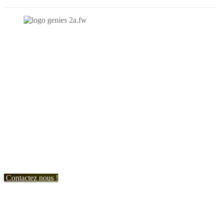
N'hésitez-pas à nous contacter et à nous demander un devis
personnalisé.
Nous vous accueillons du:
Lundi au Vendredi de 9h à 12h et de 14h à 19h
Samedi de 9h à 12h et de 14h à 17h
Contactez nous !